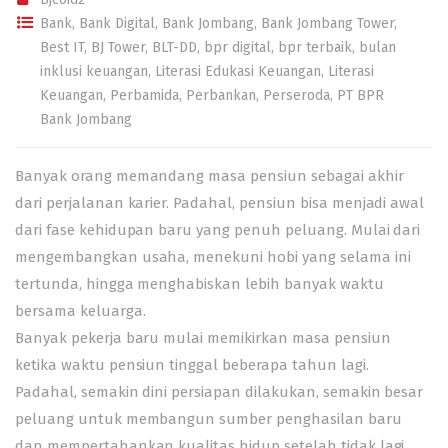
Bank
,
Bank Digital
,
Bank Jombang
,
Bank Jombang Tower
,
Best IT
,
BJ Tower
,
BLT-DD
,
bpr digital
,
bpr terbaik
,
bulan
inklusi keuangan
,
Literasi Edukasi Keuangan
,
Literasi
Keuangan
,
Perbamida
,
Perbankan
,
Perseroda
,
PT BPR
Bank Jombang
Banyak orang memandang masa pensiun sebagai akhir
dari perjalanan karier. Padahal, pensiun bisa menjadi awal
dari fase kehidupan baru yang penuh peluang. Mulai dari
mengembangkan usaha, menekuni hobi yang selama ini
tertunda, hingga menghabiskan lebih banyak waktu
bersama keluarga.
Banyak pekerja baru mulai memikirkan masa pensiun
ketika waktu pensiun tinggal beberapa tahun lagi.
Padahal, semakin dini persiapan dilakukan, semakin besar
peluang untuk membangun sumber penghasilan baru
dan mempertahankan kualitas hidup setelah tidak lagi