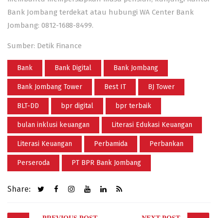
Bank Jombang terdekat atau hubungi WA Center Bank
Jombang: 0812-1688-8499.
Sumber: Detik Finance
Bank
Bank Digital
Bank Jombang
Bank Jombang Tower
Best IT
BJ Tower
BLT-DD
bpr digital
bpr terbaik
bulan inklusi keuangan
Literasi Edukasi Keuangan
Literasi Keuangan
Perbamida
Perbankan
Perseroda
PT BPR Bank Jombang
Share:
Post