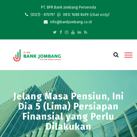
PT. BPR Bank Jombang Perseroda
(chat only)
(0321) - 870797
0812 1688 8499
info@bankjombang.co.id
Jelang Masa Pensiun, Ini
Dia 5 (Lima) Persiapan
Finansial yang Perlu
Dilakukan