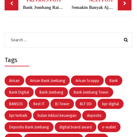
PREVIOUS POST
NEXT POST
navigation
Bank Jombang Raih Sertifikasi ISO 9001:2015, Wujud Komitmen Tingkatkan Kualitas Layanan
Semakin Banyak Ajak, Semakin Untung di Member Get Member Simarmas Hoki Batch II
Search
for:
Tags
Arisan
Arisan Bank Jombang
Arisan Scoppy
Bank
Bank Digital
Bank Jombang
Bank Jombang Tower
BANSOS
Best IT
BJ Tower
BLT-DD
bpr digital
bpr terbaik
bulan inklusi keuangan
deposito
Deposito Bank Jombang
digital brand award
e-wallet