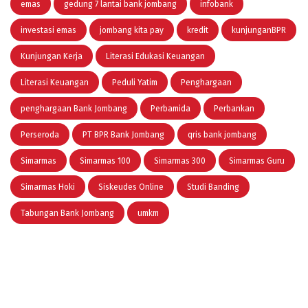
emas
gedung 7 lantai bank jombang
infobank
investasi emas
jombang kita pay
kredit
kunjunganBPR
Kunjungan Kerja
Literasi Edukasi Keuangan
Literasi Keuangan
Peduli Yatim
Penghargaan
penghargaan Bank Jombang
Perbamida
Perbankan
Perseroda
PT BPR Bank Jombang
qris bank jombang
Simarmas
Simarmas 100
Simarmas 300
Simarmas Guru
Simarmas Hoki
Siskeudes Online
Studi Banding
Tabungan Bank Jombang
umkm