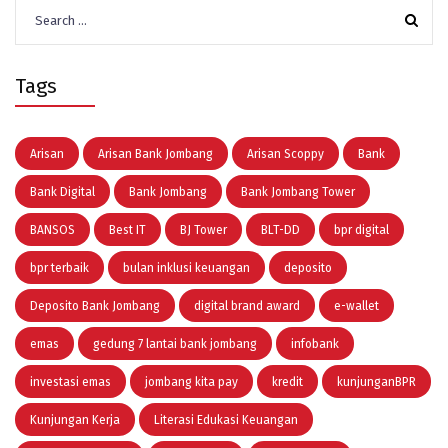
Search
for:
Tags
Arisan
Arisan Bank Jombang
Arisan Scoppy
Bank
Bank Digital
Bank Jombang
Bank Jombang Tower
BANSOS
Best IT
BJ Tower
BLT-DD
bpr digital
bpr terbaik
bulan inklusi keuangan
deposito
Deposito Bank Jombang
digital brand award
e-wallet
emas
gedung 7 lantai bank jombang
infobank
investasi emas
jombang kita pay
kredit
kunjunganBPR
Kunjungan Kerja
Literasi Edukasi Keuangan