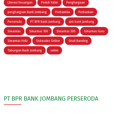
Literasi Keuangan
Peduli Yatim
Penghargaan
penghargaan Bank Jombang
Perbamida
Perbankan
Perseroda
PT BPR Bank Jombang
qris bank jombang
Simarmas
Simarmas 100
Simarmas 300
Simarmas Guru
Simarmas Hoki
Siskeudes Online
Studi Banding
Tabungan Bank Jombang
umkm
PT BPR BANK JOMBANG PERSERODA