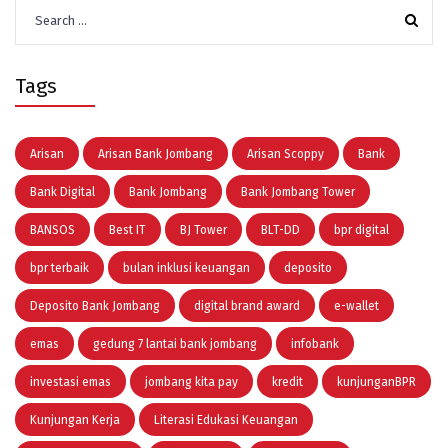
Search
for:
Tags
Arisan
Arisan Bank Jombang
Arisan Scoppy
Bank
Bank Digital
Bank Jombang
Bank Jombang Tower
BANSOS
Best IT
BJ Tower
BLT-DD
bpr digital
bpr terbaik
bulan inklusi keuangan
deposito
Deposito Bank Jombang
digital brand award
e-wallet
emas
gedung 7 lantai bank jombang
infobank
investasi emas
jombang kita pay
kredit
kunjunganBPR
Kunjungan Kerja
Literasi Edukasi Keuangan