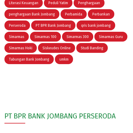
Literasi Keuangan
Peduli Yatim
Penghargaan
penghargaan Bank Jombang
Perbamida
Perbankan
Perseroda
PT BPR Bank Jombang
qris bank jombang
Simarmas
Simarmas 100
Simarmas 300
Simarmas Guru
Simarmas Hoki
Siskeudes Online
Studi Banding
Tabungan Bank Jombang
umkm
PT BPR BANK JOMBANG PERSERODA