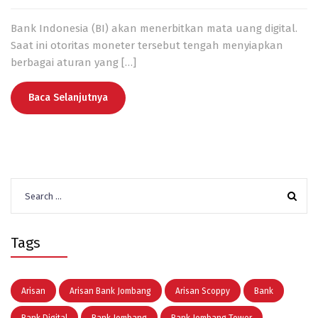
Bank Indonesia (
BI
) akan menerbitkan mata
uang digital
.
Saat ini
otoritas moneter
tersebut tengah menyiapkan
berbagai aturan yang
[…]
Baca Selanjutnya
Search
for:
Tags
Arisan
Arisan Bank Jombang
Arisan Scoppy
Bank