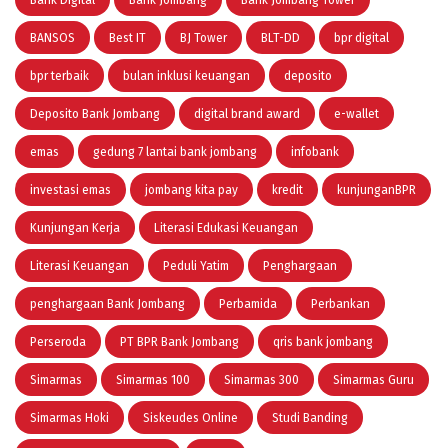
Bank Digital
Bank Jombang
Bank Jombang Tower
BANSOS
Best IT
BJ Tower
BLT-DD
bpr digital
bpr terbaik
bulan inklusi keuangan
deposito
Deposito Bank Jombang
digital brand award
e-wallet
emas
gedung 7 lantai bank jombang
infobank
investasi emas
jombang kita pay
kredit
kunjunganBPR
Kunjungan Kerja
Literasi Edukasi Keuangan
Literasi Keuangan
Peduli Yatim
Penghargaan
penghargaan Bank Jombang
Perbamida
Perbankan
Perseroda
PT BPR Bank Jombang
qris bank jombang
Simarmas
Simarmas 100
Simarmas 300
Simarmas Guru
Simarmas Hoki
Siskeudes Online
Studi Banding