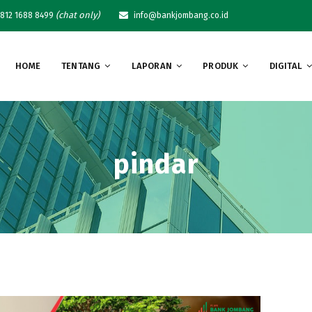
(chat only)
812 1688 8499
info@bankjombang.co.id
HOME
TENTANG
LAPORAN
PRODUK
DIGITAL
pindar