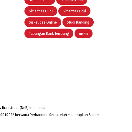
Simarmas 100
Simarmas 300
Simarmas Guru
Simarmas Hoki
Siskeudes Online
Studi Banding
Tabungan Bank Jombang
umkm
 Bradstreet (DnB) Indonesia
001:2022 bersama Perbarindo. Serta telah menerapkan Sistem