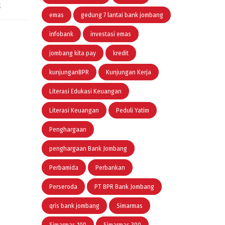
l
emas
gedung 7 lantai bank jombang
infobank
investasi emas
jombang kita pay
kredit
kunjunganBPR
Kunjungan Kerja
Literasi Edukasi Keuangan
Literasi Keuangan
Peduli Yatim
Penghargaan
penghargaan Bank Jombang
Perbamida
Perbankan
Perseroda
PT BPR Bank Jombang
qris bank jombang
Simarmas