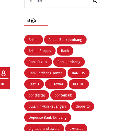
for:
Tags
Arisan
Arisan Bank Jombang
Arisan Scoppy
Bank
Bank Digital
Bank Jombang
08
Bank Jombang Tower
BANSOS
Jun
Best IT
BJ Tower
BLT-DD
bpr digital
bpr terbaik
bulan inklusi keuangan
deposito
Deposito Bank Jombang
digital brand award
e-wallet