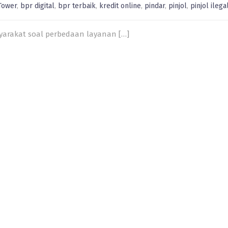
Tower
,
bpr digital
,
bpr terbaik
,
kredit online
,
pindar
,
pinjol
,
pinjol ilega
syarakat soal perbedaan layanan
[…]