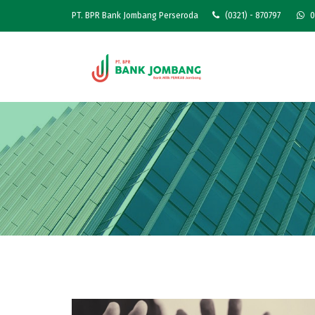
PT. BPR Bank Jombang Perseroda
(0321) - 870797
0