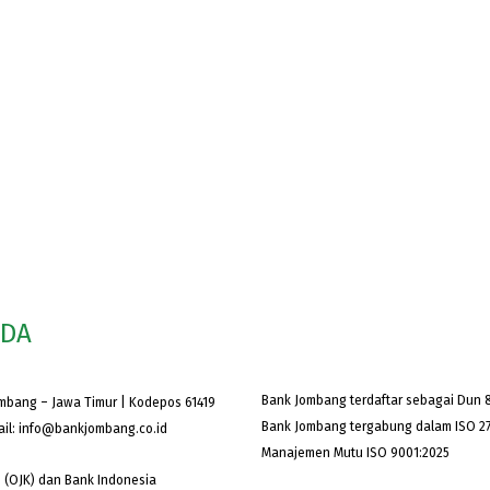
ODA
Bank Jombang terdaftar sebagai Dun &
ombang – Jawa Timur | Kodepos 61419
Bank Jombang tergabung dalam ISO 27
ail:
info@bankjombang.co.id
Manajemen Mutu ISO 9001:2025
 (OJK) dan Bank Indonesia