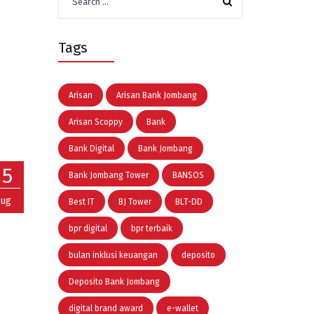
for:
Tags
Arisan
Arisan Bank Jombang
Arisan Scoppy
Bank
Bank Digital
Bank Jombang
15
Bank Jombang Tower
BANSOS
ug
Best IT
BJ Tower
BLT-DD
bpr digital
bpr terbaik
bulan inklusi keuangan
deposito
Deposito Bank Jombang
digital brand award
e-wallet