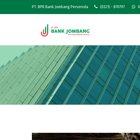
PT. BPR Bank Jombang Perseroda
(0321) - 870797
0