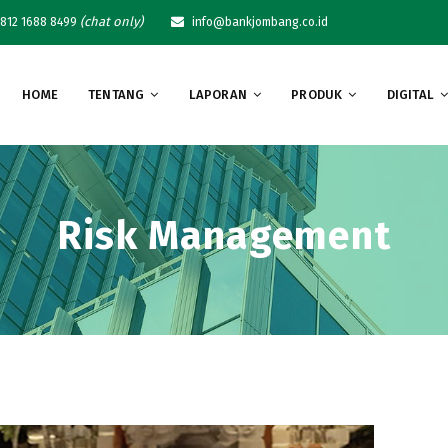
(chat only)
812 1688 8499
info@bankjombang.co.id
HOME
TENTANG
LAPORAN
PRODUK
DIGITAL
Risk Management