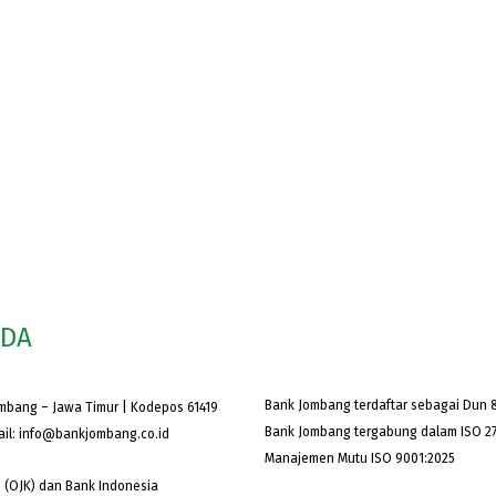
ODA
Bank Jombang terdaftar sebagai Dun &
ombang – Jawa Timur | Kodepos 61419
Bank Jombang tergabung dalam ISO 27
ail:
info@bankjombang.co.id
Manajemen Mutu ISO 9001:2025
 (OJK) dan Bank Indonesia