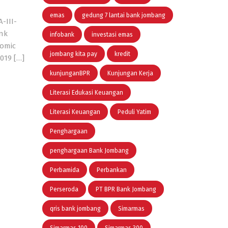
emas
gedung 7 lantai bank jombang
-III-
ank
infobank
investasi emas
nomic
jombang kita pay
kredit
019 […]
kunjunganBPR
Kunjungan Kerja
Literasi Edukasi Keuangan
Literasi Keuangan
Peduli Yatim
Penghargaan
penghargaan Bank Jombang
Perbamida
Perbankan
Perseroda
PT BPR Bank Jombang
qris bank jombang
Simarmas