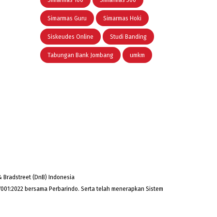
Simarmas 100
Simarmas 300
Simarmas Guru
Simarmas Hoki
Siskeudes Online
Studi Banding
Tabungan Bank Jombang
umkm
 Bradstreet (DnB) Indonesia
001:2022 bersama Perbarindo. Serta telah menerapkan Sistem