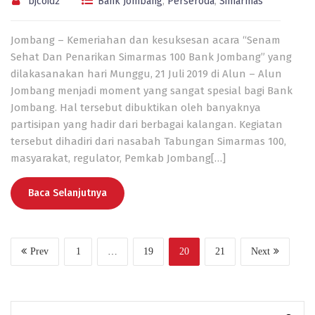
bjcoid2
Bank Jombang
,
Perseroda
,
Simarmas
Jombang – Kemeriahan dan kesuksesan acara “Senam
Sehat Dan Penarikan Simarmas 100 Bank Jombang” yang
dilakasanakan hari Munggu, 21 Juli 2019 di Alun – Alun
Jombang menjadi moment yang sangat spesial bagi Bank
Jombang. Hal tersebut dibuktikan oleh banyaknya
partisipan yang hadir dari berbagai kalangan. Kegiatan
tersebut dihadiri dari nasabah Tabungan Simarmas 100,
masyarakat, regulator, Pemkab Jombang[…]
Baca Selanjutnya
Prev
1
…
19
20
21
Next
Search