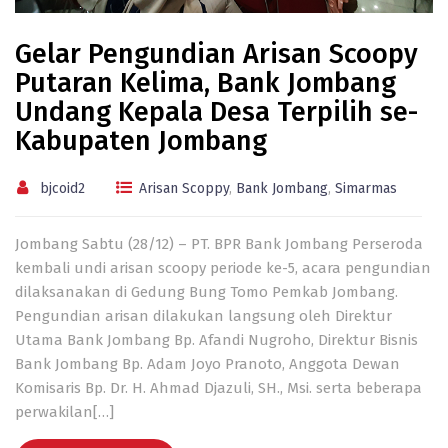
Gelar Pengundian Arisan Scoopy
Putaran Kelima, Bank Jombang
Undang Kepala Desa Terpilih se-
Kabupaten Jombang
bjcoid2
Arisan Scoppy
,
Bank Jombang
,
Simarmas
Jombang Sabtu (28/12) – PT. BPR Bank Jombang Perseroda
kembali undi arisan scoopy periode ke-5, acara pengundian
dilaksanakan di Gedung Bung Tomo Pemkab Jombang.
Pengundian arisan dilakukan langsung oleh Direktur
Utama Bank Jombang Bp. Afandi Nugroho, Direktur Bisnis
Bank Jombang Bp. Adam Joyo Pranoto, Anggota Dewan
Komisaris Bp. Dr. H. Ahmad Djazuli, SH., Msi. serta beberapa
perwakilan[…]