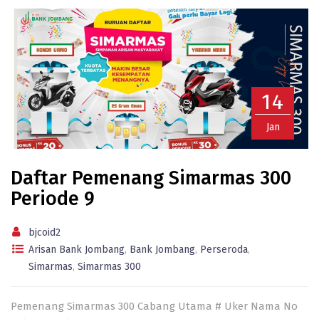
14
Jan
Daftar Pemenang Simarmas 300
Periode 9
bjcoid2
Arisan Bank Jombang
,
Bank Jombang
,
Perseroda
,
Simarmas
,
Simarmas 300
Pemenang Simarmas 300 Cabang Utama # Uker Nama No