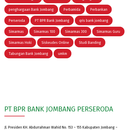
penghargaan Bank Jombang
Perbamida
Perbankan
Perseroda
PT BPR Bank Jombang
qris bank jombang
Simarmas
Simarmas 100
Simarmas 300
Simarmas Guru
Simarmas Hoki
Siskeudes Online
Studi Banding
Tabungan Bank Jombang
umkm
PT BPR BANK JOMBANG PERSERODA
Jl. Presiden KH. Abdurrahman Wahid No. 153 – 155 Kabupaten Jombang –