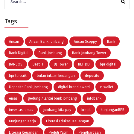
for:
Tags
Arisan
Arisan Bank Jombang
Arisan Scoppy
Bank
Bank Digital
Bank Jombang
Bank Jombang Tower
BANSOS
Best IT
BJ Tower
BLT-DD
bpr digital
bpr terbaik
bulan inklusi keuangan
deposito
Deposito Bank Jombang
digital brand award
e-wallet
emas
gedung 7 lantai bank jombang
infobank
investasi emas
jombang kita pay
kredit
kunjunganBPR
Kunjungan Kerja
Literasi Edukasi Keuangan
Literasi Keuangan
Peduli Yatim
Penghargaan