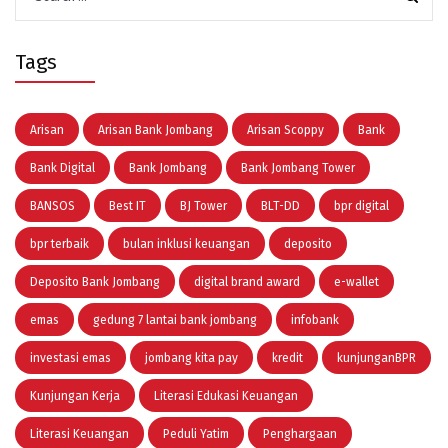
for:
Tags
Arisan
Arisan Bank Jombang
Arisan Scoppy
Bank
Bank Digital
Bank Jombang
Bank Jombang Tower
BANSOS
Best IT
BJ Tower
BLT-DD
bpr digital
bpr terbaik
bulan inklusi keuangan
deposito
Deposito Bank Jombang
digital brand award
e-wallet
emas
gedung 7 lantai bank jombang
infobank
investasi emas
jombang kita pay
kredit
kunjunganBPR
Kunjungan Kerja
Literasi Edukasi Keuangan
Literasi Keuangan
Peduli Yatim
Penghargaan