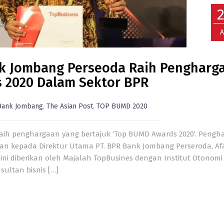
A
nk Jombang Perseoda Raih Pengharg
 2020 Dalam Sektor BPR
Bank Jombang
,
The Asian Post
,
TOP BUMD 2020
aih penghargaan yang bertajuk ‘Top BUMD Awards 2020’. Pengh
kan kepada Direktur Utama PT. BPR Bank Jombang Perseroda, Af
ini diberikan oleh Majalah TopBusines dengan Institut Otonom
sultan bisnis […]