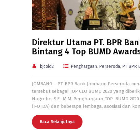
Direktur Utama PT. BPR Ba
Bintang 4 Top BUMD Awards
bjcoid2
Penghargaan
,
Perseroda
,
PT BPR 
JOMBANG – PT. BPR Bank Jombang Perseroda mer
tersebut sebagai TOP CEO BUMD 2020 yang diberi
Nugroho, S.E., M.M. Penghargaan TOP BUMD 2020 
(I-OTDA) dan beberapa lembaga, asosiasi dan kon
Baca Selanjutnya