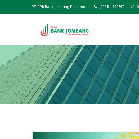
PT. BPR Bank Jombang Perseroda
(0321) - 870797
0