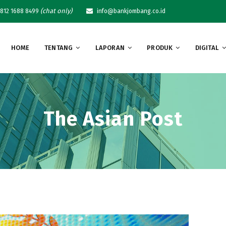
(chat only)
812 1688 8499
info@bankjombang.co.id
HOME
TENTANG
LAPORAN
PRODUK
DIGITAL
The Asian Post