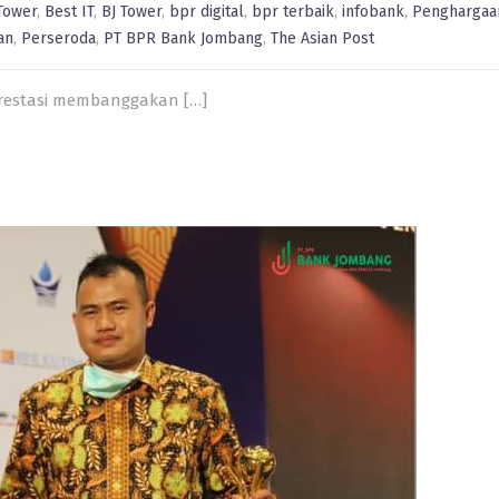
Tower
,
Best IT
,
BJ Tower
,
bpr digital
,
bpr terbaik
,
infobank
,
Penghargaa
an
,
Perseroda
,
PT BPR Bank Jombang
,
The Asian Post
restasi membanggakan
[…]