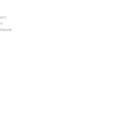
2017
19
 Afandi