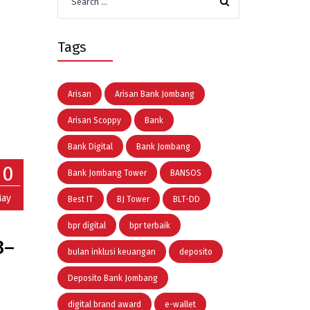
for:
Tags
Arisan
Arisan Bank Jombang
Arisan Scoppy
Bank
Bank Digital
Bank Jombang
20
Bank Jombang Tower
BANSOS
ay
Best IT
BJ Tower
BLT-DD
bpr digital
bpr terbaik
3–
bulan inklusi keuangan
deposito
Deposito Bank Jombang
digital brand award
e-wallet