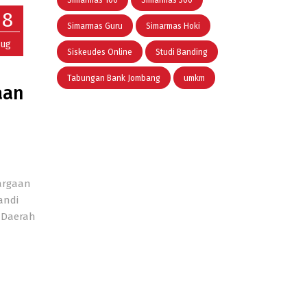
Simarmas 100
Simarmas 300
28
Simarmas Guru
Simarmas Hoki
ug
Siskeudes Online
Studi Banding
Tabungan Bank Jombang
umkm
aan
argaan
andi
i Daerah