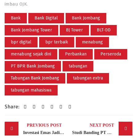
imbau OJK.
Bank
Bank Digital
Bank Jombang
Bank Jombang Tower
BJ Tower
BLT-DD
bpr digital
bpr terbaik
menabung
menabung sejak dini
Perbankan
Perseroda
PT BPR Bank Jombang
tabungan
Tabungan Bank Jombang
tabungan extra
tabungan mahasiswa
Share:
Post
PREVIOUS POST
NEXT POST
navigation
Investasi Emas Jadi Lebih Mudah Lewat Promo Romantis Bank Jombang
Studi Banding PT BPR Kotabaru ke Bank Jombang Perkuat Tata Kelola Rekening Kas Desa