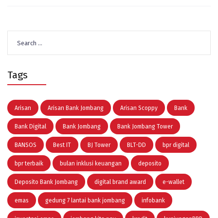
Search
for:
Tags
Arisan
Arisan Bank Jombang
Arisan Scoppy
Bank
Bank Digital
Bank Jombang
Bank Jombang Tower
BANSOS
Best IT
BJ Tower
BLT-DD
bpr digital
bpr terbaik
bulan inklusi keuangan
deposito
Deposito Bank Jombang
digital brand award
e-wallet
emas
gedung 7 lantai bank jombang
infobank