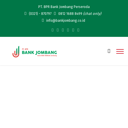
PT. BPR Bank Jombang Perseroda
(chat only)
(0321) - 870797
0812 1688 8499
info@bankjombang.co.id
Ternyata Ini Tips Menabung
yang Efektif In This
Economy 2026 dari OJK