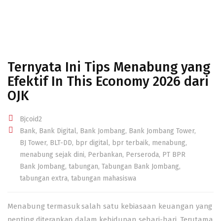
Ternyata Ini Tips Menabung yang
Efektif In This Economy 2026 dari
OJK
Bjcoid2
Bank
,
Bank Digital
,
Bank Jombang
,
Bank Jombang Tower
,
BJ Tower
,
BLT-DD
,
bpr digital
,
bpr terbaik
,
menabung
,
menabung sejak dini
,
Perbankan
,
Perseroda
,
PT BPR
Bank Jombang
,
tabungan
,
Tabungan Bank Jombang
,
tabungan extra
,
tabungan mahasiswa
Menabung termasuk salah satu kebiasaan keuangan yang
penting diterapkan
dalam kehidupan sehari-hari. Terutama