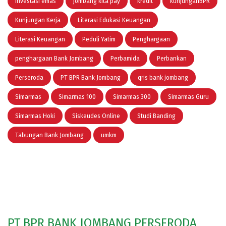
investasi emas
jombang kita pay
kredit
kunjunganBPR
Kunjungan Kerja
Literasi Edukasi Keuangan
Literasi Keuangan
Peduli Yatim
Penghargaan
penghargaan Bank Jombang
Perbamida
Perbankan
Perseroda
PT BPR Bank Jombang
qris bank jombang
Simarmas
Simarmas 100
Simarmas 300
Simarmas Guru
Simarmas Hoki
Siskeudes Online
Studi Banding
Tabungan Bank Jombang
umkm
PT BPR BANK JOMBANG PERSERODA