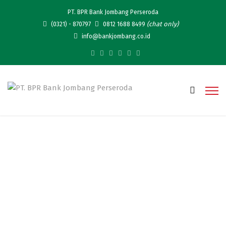
PT. BPR Bank Jombang Perseroda
(chat only)
(0321) - 870797
0812 1688 8499
info@bankjombang.co.id
TOP Digital Awards 2024:
Pengembangan TI Dukung
Akselerasi Bisnis BPR Bank
Jombang