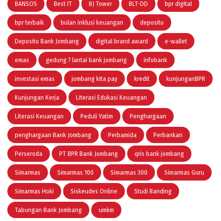
BANSOS
Best IT
BJ Tower
BLT-DD
bpr digital
bpr terbaik
bulan inklusi keuangan
deposito
Deposito Bank Jombang
digital brand award
e-wallet
emas
gedung 7 lantai bank jombang
infobank
investasi emas
jombang kita pay
kredit
kunjunganBPR
Kunjungan Kerja
Literasi Edukasi Keuangan
Literasi Keuangan
Peduli Yatim
Penghargaan
penghargaan Bank Jombang
Perbamida
Perbankan
Perseroda
PT BPR Bank Jombang
qris bank jombang
Simarmas
Simarmas 100
Simarmas 300
Simarmas Guru
Simarmas Hoki
Siskeudes Online
Studi Banding
Tabungan Bank Jombang
umkm