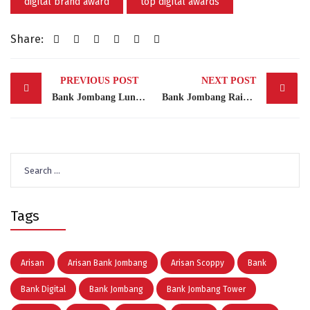
digital brand award
top digital awards
Share:
Post
PREVIOUS POST
NEXT POST
navigation
Bank Jombang Luncurkan Website Info Lelang, Optimalkan Penjualan Aset Jaminan Kredit
Bank Jombang Raih TOP Digital Awards 2024, Dapatkan 2 Nominasi Penghargaan Majalah ItWorks
Search
for:
Tags
Arisan
Arisan Bank Jombang
Arisan Scoppy
Bank
Bank Digital
Bank Jombang
Bank Jombang Tower