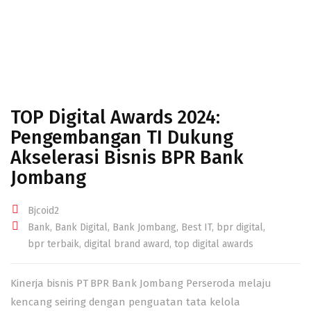
TOP Digital Awards 2024:
Pengembangan TI Dukung
Akselerasi Bisnis BPR Bank
Jombang
Bjcoid2
Bank
,
Bank Digital
,
Bank Jombang
,
Best IT
,
bpr digital
,
bpr terbaik
,
digital brand award
,
top digital awards
Kinerja bisnis PT BPR Bank Jombang Perseroda melaju
kencang seiring dengan penguatan tata kelola