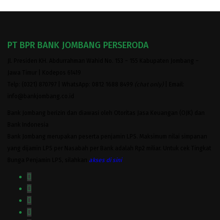
PT BPR BANK JOMBANG PERSERODA
Jl. Presiden KH. Abdurrahman Wahid No. 153 – 155 Kabupaten Jombang –
Jawa Timur | Kodepos 61419
Telp: (0321) 870797 | WhatsApp: 0812 1688 8499
(chat only)
| Email:
info@bankjombang.co.id
Bank Jombang berizin dan diawasi oleh Otoritas Jasa Keuangan (OJK) dan
Bank Indonesia
Bank Jombang merupakan peserta penjamin LPS. Maksimum nilai simpanan
yang dijamin LPS per Nasabah per Bank adalah Rp2 miliar. Untuk cek Tingkat
Bunga Penjamin LPS, silahkan
akses
di sini