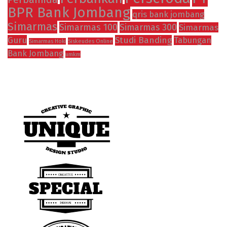
BPR Bank Jombang
qris bank jombang
Simarmas
Simarmas 100
Simarmas 300
Simarmas
Guru
Studi Banding
Tabungan
Siskeudes Online
Simarmas Hoki
Bank Jombang
umkm