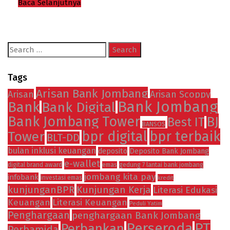
Baca Selanjutnya
Search
for:
Tags
Arisan Bank Jombang
Arisan
Arisan Scoppy
Bank Jombang
Bank
Bank Digital
Bank Jombang Tower
BJ
Best IT
BANSOS
Tower
bpr digital
bpr terbaik
BLT-DD
bulan inklusi keuangan
deposito
Deposito Bank Jombang
e-wallet
digital brand award
emas
gedung 7 lantai bank jombang
jombang kita pay
infobank
investasi emas
kredit
kunjunganBPR
Kunjungan Kerja
Literasi Edukasi
Keuangan
Literasi Keuangan
Peduli Yatim
Penghargaan
penghargaan Bank Jombang
Perseroda
PT
Perbankan
Perbamida