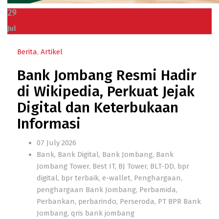
29
Jul
Berita
,
Artikel
Bank Jombang Resmi Hadir
di Wikipedia, Perkuat Jejak
Digital dan Keterbukaan
Informasi
07 July 2026
Bank
,
Bank Digital
,
Bank Jombang
,
Bank
Jombang Tower
,
Best IT
,
BJ Tower
,
BLT-DD
,
bpr
digital
,
bpr terbaik
,
e-wallet
,
Penghargaan
,
penghargaan Bank Jombang
,
Perbamida
,
Perbankan
,
perbarindo
,
Perseroda
,
PT BPR Bank
Jombang
,
qris bank jombang