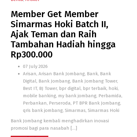
Member Get Member
Simarmas Hoki Batch II,
Ajak Teman dan Raih
Tambahan Hadiah hingga
Rp300.000
07 July 2026
Arisan
,
Arisan Bank Jombang
,
Bank
,
Bank
Digital
,
Bank Jombang
,
Bank Jombang Tower
,
Best IT
,
BJ Tower
,
bpr digital
,
bpr terbaik
,
hoki
,
mobile banking
,
my bank jombang
,
Perbamida
,
Perbankan
,
Perseroda
,
PT BPR Bank Jombang
,
qris bank jombang
,
Simarmas
,
Simarmas Hoki
Bank Jombang kembali menghadirkan inovasi
promosi bagi para nasabah
[…]