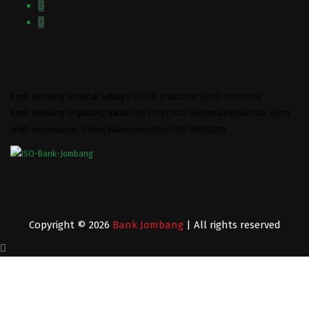
Bank Jombang terdaftar sebagai Dun & Bradstreet (DnB) Indonesia
Bank Jombang tergabung dalam ISO 27001:2022 bersama Perbarindo. Serta
telah menerapkan Sistem Manajemen Mutu ISO 9001:2025
Copyright © 2026
Bank Jombang
| All rights reserved