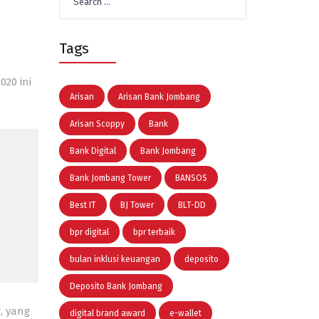
for:
Tags
20 ini
Arisan
Arisan Bank Jombang
Arisan Scoppy
Bank
Bank Digital
Bank Jombang
Bank Jombang Tower
BANSOS
g
Best IT
BJ Tower
BLT-DD
bpr digital
bpr terbaik
bulan inklusi keuangan
deposito
Deposito Bank Jombang
, yang
digital brand award
e-wallet