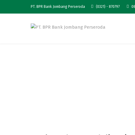
PT. BPR Bank Jombang Perseroda
(0321) - 870797
08
Bank Jo