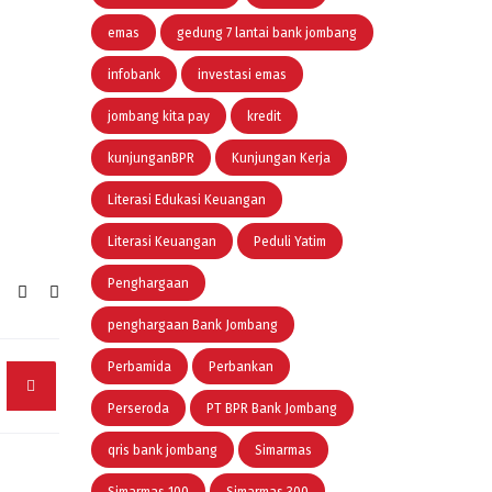
emas
gedung 7 lantai bank jombang
infobank
investasi emas
jombang kita pay
kredit
kunjunganBPR
Kunjungan Kerja
Literasi Edukasi Keuangan
Literasi Keuangan
Peduli Yatim
Penghargaan
penghargaan Bank Jombang
Perbamida
Perbankan
Perseroda
PT BPR Bank Jombang
qris bank jombang
Simarmas