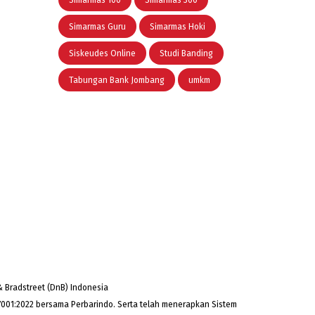
Simarmas 100
Simarmas 300
Simarmas Guru
Simarmas Hoki
Siskeudes Online
Studi Banding
Tabungan Bank Jombang
umkm
 Bradstreet (DnB) Indonesia
001:2022 bersama Perbarindo. Serta telah menerapkan Sistem