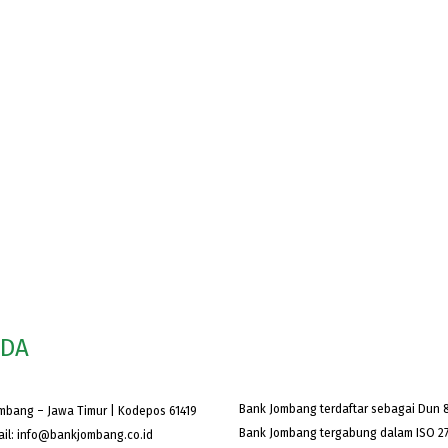
ODA
Bank Jombang terdaftar sebagai Dun &
ombang – Jawa Timur | Kodepos 61419
Bank Jombang tergabung dalam ISO 27
ail:
info@bankjombang.co.id