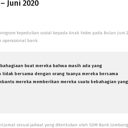
– Juni 2020
ogram kepedulian sosial kepada Anak Yatim pada Bulan Juni 20
n operasional bank.
kebahagiaan buat mereka bahwa masih ada yang
 tidak bersama dengan orang tuanya mereka bersama
mbantu mereka memberikan mereka suatu kebahagian yan
ari jumat sesuai jadwal yang ditentukan oleh SDM Bank Jombang