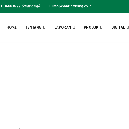
(chat only)
12 1688 8499
info@bankjombang.co.id
HOME
TENTANG
LAPORAN
PRODUK
DIGITAL
mbang Peduli Yatim – J