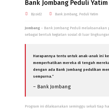
Bank Jombang Peduli Yatim 
Bjcoid2
Bank Jombang
,
Peduli Yatim
Jombang
– Bank Jombang Peduli melaksanakan pr
sebagai bentuk kegiatan sosial di luar lingkunga
Harapannya tentu untuk anak-anak ini 
memperhatikan mereka di tengah mereka
dengan ada Bank Jombang pedulikan me
sempurna.”
– Bank Jombang
Program ini dilaksanakan seminggu sekali tiap h