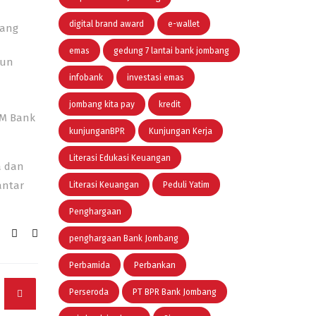
digital brand award
e-wallet
bang
emas
gedung 7 lantai bank jombang
kun
infobank
investasi emas
jombang kita pay
kredit
KM Bank
kunjunganBPR
Kunjungan Kerja
Literasi Edukasi Keuangan
a dan
antar
Literasi Keuangan
Peduli Yatim
Penghargaan
penghargaan Bank Jombang
Perbamida
Perbankan
Perseroda
PT BPR Bank Jombang