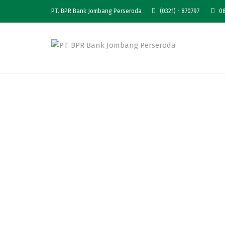
PT. BPR Bank Jombang Perseroda
(0321) - 870797
08
Bank Jombang Sia