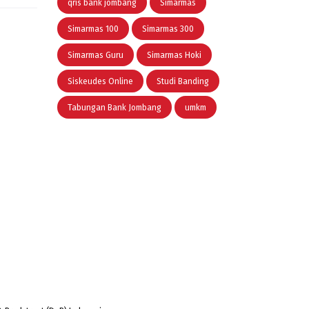
qris bank jombang
Simarmas
Simarmas 100
Simarmas 300
Simarmas Guru
Simarmas Hoki
Siskeudes Online
Studi Banding
Tabungan Bank Jombang
umkm