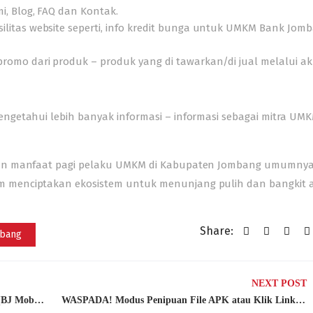
i, Blog, FAQ dan Kontak.
litas website seperti, info kredit bunga untuk UMKM Bank Jom
romo dari produk – produk yang di tawarkan/di jual melalui a
ngetahui lebih banyak informasi – informasi sebagai mitra UM
ikan manfaat pagi pelaku UMKM di Kabupaten Jombang umumny
 menciptakan ekosistem untuk menunjang pulih dan bangkit 
Share:
bang
NEXT POST
Gimana Cara Aktivasi Bank Jombang Mobile (BJ Mobile) Tanpa Harus Datang Ke Kantor!
WASPADA! Modus Penipuan File APK atau Klik Link Dari Nomor Tidak Dikenal di Chat