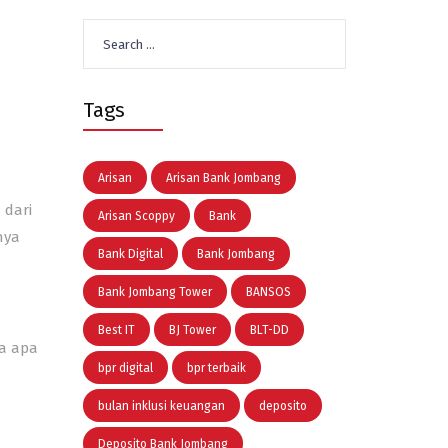
Search
for:
Tags
Arisan
Arisan Bank Jombang
 dari
Arisan Scoppy
Bank
nya
Bank Digital
Bank Jombang
Bank Jombang Tower
BANSOS
Best IT
BJ Tower
BLT-DD
a apa
bpr digital
bpr terbaik
bulan inklusi keuangan
deposito
Deposito Bank Jombang