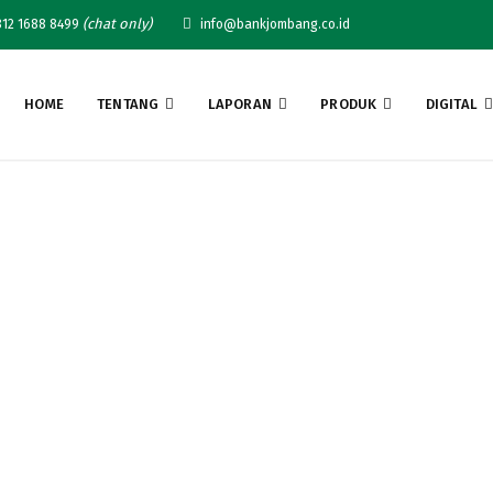
(chat only)
12 1688 8499
info@bankjombang.co.id
HOME
TENTANG
LAPORAN
PRODUK
DIGITAL
p Luncurkan Website U
Bersama