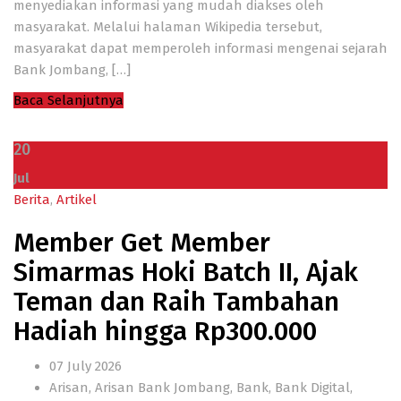
menyediakan informasi yang mudah diakses oleh
masyarakat. Melalui halaman Wikipedia tersebut,
masyarakat dapat memperoleh informasi mengenai sejarah
Bank Jombang, […]
Baca Selanjutnya
20
Jul
Berita
,
Artikel
Member Get Member
Simarmas Hoki Batch II, Ajak
Teman dan Raih Tambahan
Hadiah hingga Rp300.000
07 July 2026
Arisan
,
Arisan Bank Jombang
,
Bank
,
Bank Digital
,