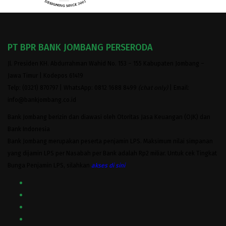
PT BPR BANK JOMBANG PERSERODA
Jl. Presiden KH. Abdurrahman Wahid No. 153 – 155 Kabupaten Jombang –
Jawa Timur | Kodepos 61419
Telp: (0321) 870797 | WhatsApp: 0812 1688 8499
(chat only)
| Email:
info@bankjombang.co.id
Bank Jombang berizin dan diawasi oleh Otoritas Jasa Keuangan (OJK) dan
Bank Indonesia
Bank Jombang merupakan peserta penjamin LPS. Maksimum nilai simpanan
yang dijamin LPS per Nasabah per Bank adalah Rp2 miliar. Untuk cek Tingkat
Bunga Penjamin LPS, silahkan
akses
di sini