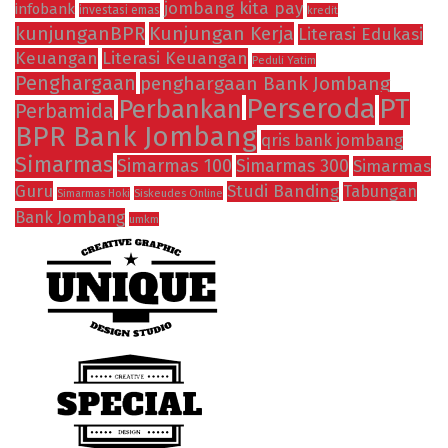
jombang kita pay
infobank
investasi emas
kredit
kunjunganBPR
Kunjungan Kerja
Literasi Edukasi
Keuangan
Literasi Keuangan
Peduli Yatim
Penghargaan
penghargaan Bank Jombang
Perseroda
PT
Perbankan
Perbamida
BPR Bank Jombang
qris bank jombang
Simarmas
Simarmas 100
Simarmas 300
Simarmas
Guru
Studi Banding
Tabungan
Siskeudes Online
Simarmas Hoki
Bank Jombang
umkm