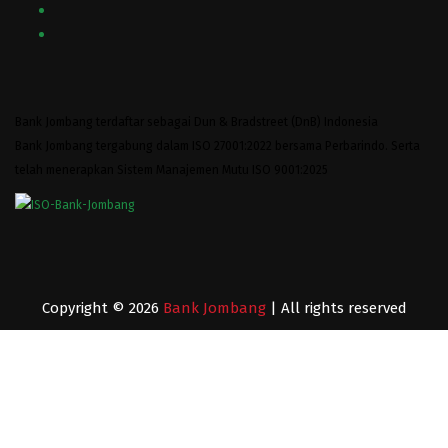
Bank Jombang terdaftar sebagai Dun & Bradstreet (DnB) Indonesia
Bank Jombang tergabung dalam ISO 27001:2022 bersama Perbarindo. Serta
telah menerapkan Sistem Manajemen Mutu ISO 9001:2025
Copyright © 2026
Bank Jombang
| All rights reserved