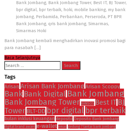
Bank Jombang
,
Bank Jombang Tower
,
Best IT
,
BJ Tower
,
bpr digital
,
bpr terbaik
,
hoki
,
mobile banking
,
my bank
jombang
,
Perbamida
,
Perbankan
,
Perseroda
,
PT BPR
Bank Jombang
,
qris bank jombang
,
Simarmas
,
Simarmas Hoki
Bank Jombang kembali menghadirkan inovasi promosi bagi
para nasabah
[…]
Baca Selanjutnya
Search
for:
Tags
Arisan Bank Jombang
Arisan
Arisan Scoppy
Bank Jombang
Bank
Bank Digital
Bank Jombang Tower
BJ
Best IT
BANSOS
Tower
bpr digital
bpr terbaik
BLT-DD
bulan inklusi keuangan
deposito
Deposito Bank Jombang
e-wallet
digital brand award
emas
gedung 7 lantai bank jombang