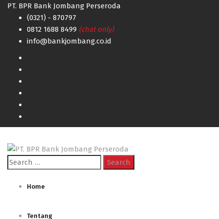
PT. BPR Bank Jombang Perseroda
(0321) - 870797
0812 1688 8499
(chat only)
info@bankjombang.co.id
Search
for:
Home
Tentang