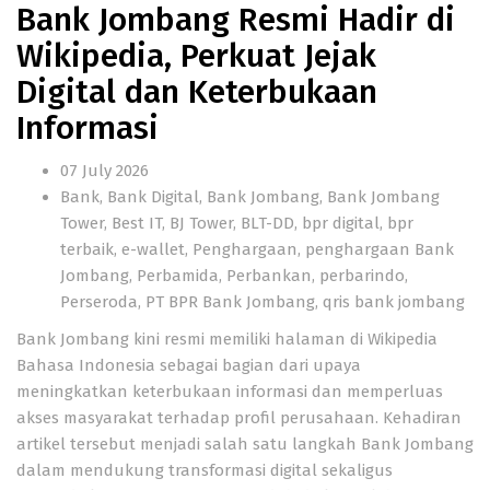
Bank Jombang Resmi Hadir di
Wikipedia, Perkuat Jejak
Digital dan Keterbukaan
Informasi
07 July 2026
Bank
,
Bank Digital
,
Bank Jombang
,
Bank Jombang
Tower
,
Best IT
,
BJ Tower
,
BLT-DD
,
bpr digital
,
bpr
terbaik
,
e-wallet
,
Penghargaan
,
penghargaan Bank
Jombang
,
Perbamida
,
Perbankan
,
perbarindo
,
Perseroda
,
PT BPR Bank Jombang
,
qris bank jombang
Bank Jombang kini resmi memiliki halaman di Wikipedia
Bahasa Indonesia sebagai bagian dari upaya
meningkatkan keterbukaan informasi dan memperluas
akses masyarakat terhadap profil perusahaan. Kehadiran
artikel tersebut menjadi salah satu langkah Bank Jombang
dalam mendukung transformasi digital sekaligus