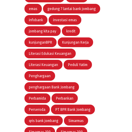
emas
gedung 7 lantai bank jombang
infobank
investasi emas
jombang kita pay
kredit
kunjunganBPR
Kunjungan Kerja
Literasi Edukasi Keuangan
Literasi Keuangan
Peduli Yatim
Penghargaan
penghargaan Bank Jombang
Perbamida
Perbankan
Perseroda
PT BPR Bank Jombang
qris bank jombang
Simarmas