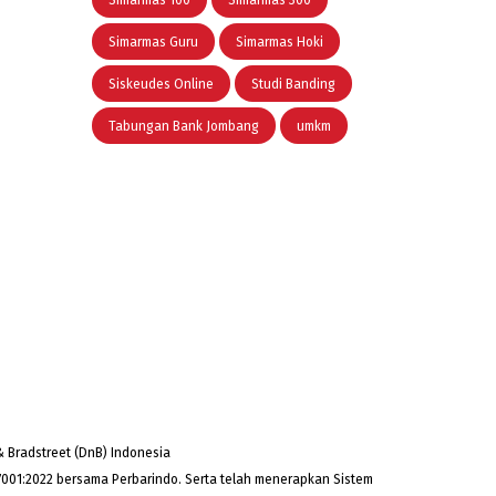
Simarmas 100
Simarmas 300
Simarmas Guru
Simarmas Hoki
Siskeudes Online
Studi Banding
Tabungan Bank Jombang
umkm
 Bradstreet (DnB) Indonesia
001:2022 bersama Perbarindo. Serta telah menerapkan Sistem