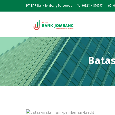
PT. BPR Bank Jombang Perseroda
(0321) - 870797
0
Bata