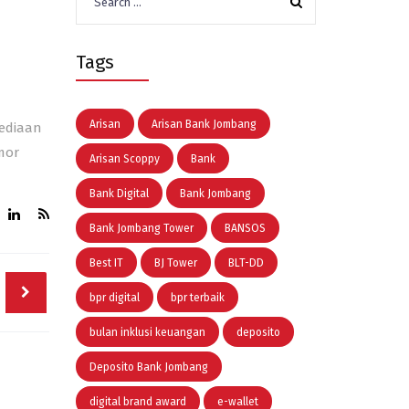
for:
Tags
Arisan
Arisan Bank Jombang
ediaan
mor
Arisan Scoppy
Bank
Bank Digital
Bank Jombang
Bank Jombang Tower
BANSOS
Best IT
BJ Tower
BLT-DD
bpr digital
bpr terbaik
bulan inklusi keuangan
deposito
Deposito Bank Jombang
digital brand award
e-wallet