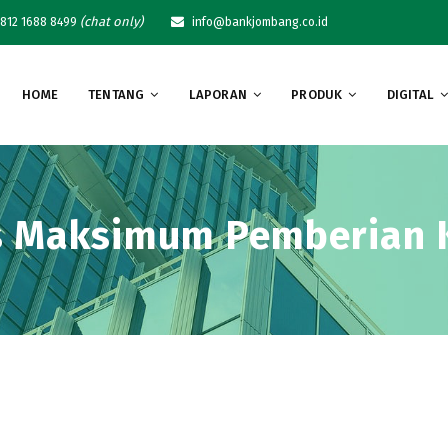
(chat only)
812 1688 8499
info@bankjombang.co.id
HOME
TENTANG
LAPORAN
PRODUK
DIGITAL
s Maksimum Pemberian K