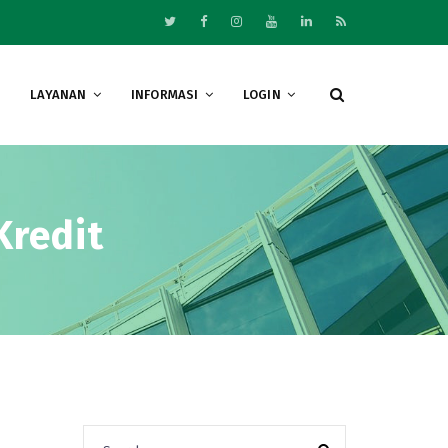
LAYANAN
INFORMASI
LOGIN
redit
Search