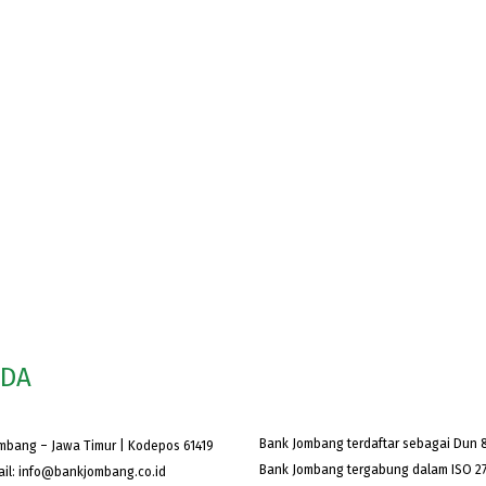
ODA
Bank Jombang terdaftar sebagai Dun &
ombang – Jawa Timur | Kodepos 61419
Bank Jombang tergabung dalam ISO 27
ail:
info@bankjombang.co.id