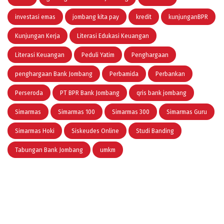
investasi emas
jombang kita pay
kredit
kunjunganBPR
Kunjungan Kerja
Literasi Edukasi Keuangan
Literasi Keuangan
Peduli Yatim
Penghargaan
penghargaan Bank Jombang
Perbamida
Perbankan
Perseroda
PT BPR Bank Jombang
qris bank jombang
Simarmas
Simarmas 100
Simarmas 300
Simarmas Guru
Simarmas Hoki
Siskeudes Online
Studi Banding
Tabungan Bank Jombang
umkm