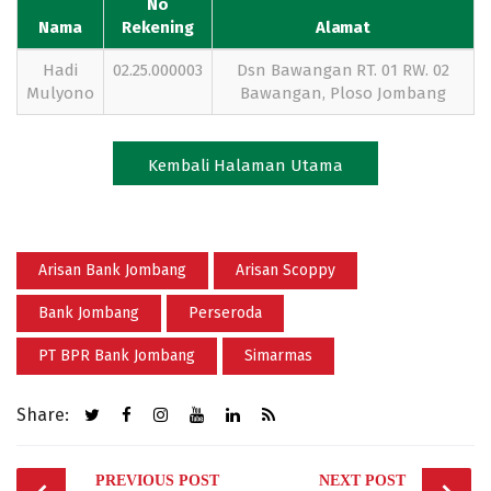
No
Nama
Rekening
Alamat
Hadi
02.25.000003
Dsn Bawangan RT. 01 RW. 02
Mulyono
Bawangan, Ploso Jombang
Kembali Halaman Utama
Arisan Bank Jombang
Arisan Scoppy
Bank Jombang
Perseroda
PT BPR Bank Jombang
Simarmas
Share:
Post
PREVIOUS POST
NEXT POST