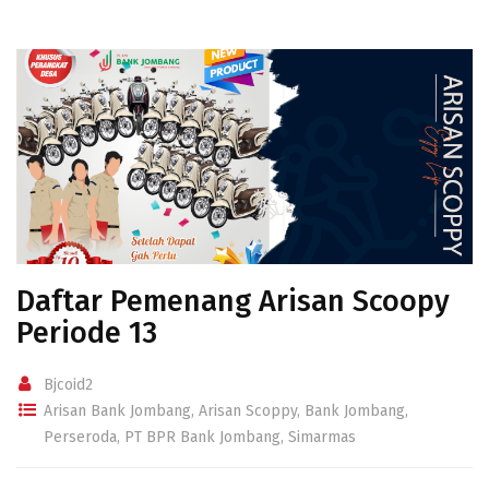
Daftar Pemenang Arisan Scoopy
Periode 13
Bjcoid2
Arisan Bank Jombang
,
Arisan Scoppy
,
Bank Jombang
,
Perseroda
,
PT BPR Bank Jombang
,
Simarmas