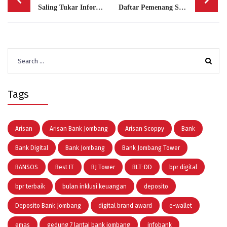
navigation
Saling Tukar Informasi, PT. BPR Bank Jombang Perseroda Terima Kunjungan dari PD BPR Bank Jogja Kota Yogyakarta
Daftar Pemenang Simarmas 300 Periode 16
Search
for:
Tags
Arisan
Arisan Bank Jombang
Arisan Scoppy
Bank
Bank Digital
Bank Jombang
Bank Jombang Tower
BANSOS
Best IT
BJ Tower
BLT-DD
bpr digital
bpr terbaik
bulan inklusi keuangan
deposito
Deposito Bank Jombang
digital brand award
e-wallet
emas
gedung 7 lantai bank jombang
infobank