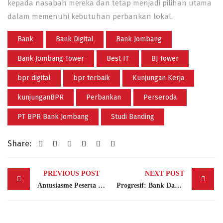
kepada nasabah mereka dan tetap menjadi pilihan utama
dalam memenuhi kebutuhan perbankan lokal.
Bank
Bank Digital
Bank Jombang
Bank Jombang Tower
Best IT
BJ Tower
bpr digital
bpr terbaik
Kunjungan Kerja
kunjunganBPR
Perbankan
Perseroda
PT BPR Bank Jombang
Studi Banding
Share:
Post
PREVIOUS POST
NEXT POST
navigation
Antusiasme Peserta Undangan Penarikan New Simarmas 100 ke-20 di Bank Jombang Tower
Progresif: Bank Daerah Karanganyar Gali Implementasi Transaksi Non Tunai di Bank Jombang