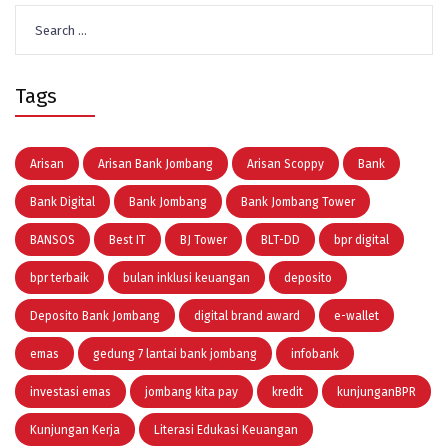
Search
for:
Tags
Arisan
Arisan Bank Jombang
Arisan Scoppy
Bank
Bank Digital
Bank Jombang
Bank Jombang Tower
BANSOS
Best IT
BJ Tower
BLT-DD
bpr digital
bpr terbaik
bulan inklusi keuangan
deposito
Deposito Bank Jombang
digital brand award
e-wallet
emas
gedung 7 lantai bank jombang
infobank
investasi emas
jombang kita pay
kredit
kunjunganBPR
Kunjungan Kerja
Literasi Edukasi Keuangan