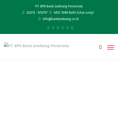
PT. BPR Bank Jombang Perseroda
(chat only)
(0321) - 870797
0812 1688 8499
info@bankjombang.co.id
Kunjungan Strategis: BPR
Kerta Raharja Gemilang Gali
Potensi Mobile Banking di
Bank Jombang