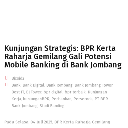
Kunjungan Strategis: BPR Kerta
Raharja Gemilang Gali Potensi
Mobile Banking di Bank Jombang
Bjcoid2
Bank
,
Bank Digital
,
Bank Jombang
,
Bank Jombang Tower
,
Best IT
,
BJ Tower
,
bpr digital
,
bpr terbaik
,
Kunjungan
Kerja
,
kunjunganBPR
,
Perbankan
,
Perseroda
,
PT BPR
Bank Jombang
,
Studi Banding
Pada Selasa, 04 Juli 2025, BPR Kerta Raharja Gemilang