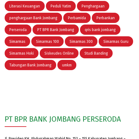
Literasi Keuangan
Peduli Yatim
Penghargaan
penghargaan Bank Jombang
Perbamida
Perbankan
Perseroda
PT BPR Bank Jombang
qris bank jombang
Simarmas
Simarmas 100
Simarmas 300
Simarmas Guru
Simarmas Hoki
Siskeudes Online
Studi Banding
Tabungan Bank Jombang
umkm
PT BPR BANK JOMBANG PERSERODA
Jl. Presiden KH. Abdurrahman Wahid No. 153 – 155 Kabupaten Jombang –