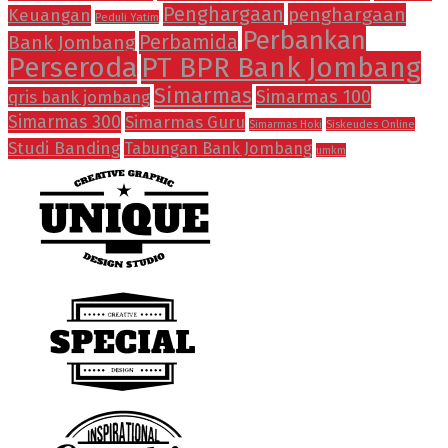
Penghargaan
penghargaan
Keuangan
Peduli Yatim
Perbankan
Bank Jombang
Perbamida
Perseroda
PT BPR Bank Jombang
Simarmas
Simarmas 100
qris bank jombang
Simarmas 300
Simarmas Guru
Siskeudes Online
Simarmas Hoki
Studi Banding
Tabungan Bank Jombang
umkm