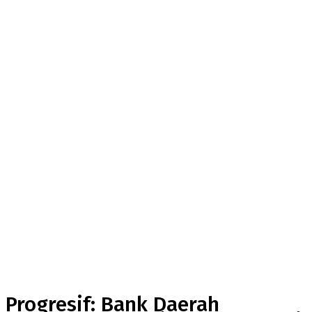
Progresif: Bank Daerah
Karanganyar Gali
Implementasi Transaksi
Non Tunai di Bank
Jombang
Progresif: Bank Daerah