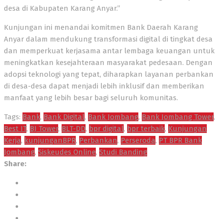
desa di Kabupaten Karang Anyar.”
Kunjungan ini menandai komitmen Bank Daerah Karang
Anyar dalam mendukung transformasi digital di tingkat desa
dan memperkuat kerjasama antar lembaga keuangan untuk
meningkatkan kesejahteraan masyarakat pedesaan. Dengan
adopsi teknologi yang tepat, diharapkan layanan perbankan
di desa-desa dapat menjadi lebih inklusif dan memberikan
manfaat yang lebih besar bagi seluruh komunitas.
Tags:
Bank
,
Bank Digital
,
Bank Jombang
,
Bank Jombang Tower
,
Best IT
,
BJ Tower
,
BLT-DD
,
bpr digital
,
bpr terbaik
,
Kunjungan
Kerja
,
kunjunganBPR
,
Perbankan
,
Perseroda
,
PT BPR Bank
Jombang
,
Siskeudes Online
,
Studi Banding
Share: