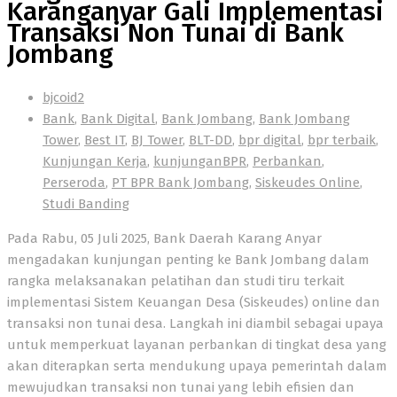
Karanganyar Gali Implementasi
Transaksi Non Tunai di Bank
Jombang
bjcoid2
Bank
,
Bank Digital
,
Bank Jombang
,
Bank Jombang
Tower
,
Best IT
,
BJ Tower
,
BLT-DD
,
bpr digital
,
bpr terbaik
,
Kunjungan Kerja
,
kunjunganBPR
,
Perbankan
,
Perseroda
,
PT BPR Bank Jombang
,
Siskeudes Online
,
Studi Banding
Pada Rabu, 05 Juli 2025, Bank Daerah Karang Anyar
mengadakan kunjungan penting ke Bank Jombang dalam
rangka melaksanakan pelatihan dan studi tiru terkait
implementasi Sistem Keuangan Desa (Siskeudes) online dan
transaksi non tunai desa. Langkah ini diambil sebagai upaya
untuk memperkuat layanan perbankan di tingkat desa yang
akan diterapkan serta mendukung upaya pemerintah dalam
mewujudkan transaksi non tunai yang lebih efisien dan