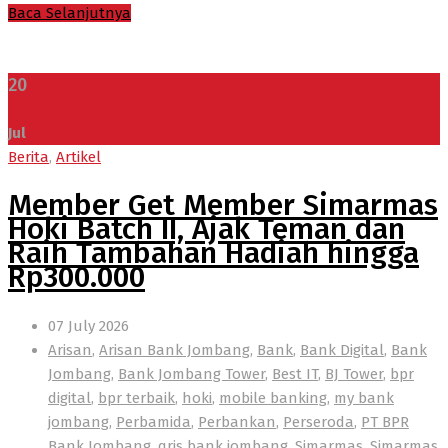
Baca Selanjutnya
20
Jul
Berita
,
Artikel
Member Get Member Simarmas
Hoki Batch II, Ajak Teman dan
Raih Tambahan Hadiah hingga
Rp300.000
07 July 2026
Arisan
,
Arisan Bank Jombang
,
Bank
,
Bank Digital
,
Bank
Jombang
,
Bank Jombang Tower
,
Best IT
,
BJ Tower
,
bpr
digital
,
bpr terbaik
,
hoki
,
mobile banking
,
my bank
jombang
,
Perbamida
,
Perbankan
,
Perseroda
,
PT BPR
Bank Jombang
,
qris bank jombang
,
Simarmas
,
Simarmas