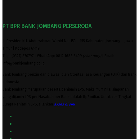
PT BPR BANK JOMBANG PERSERODA
Jl. Presiden KH. Abdurrahman Wahid No. 153 – 155 Kabupaten Jombang – Jawa
Timur | Kodepos 61419
Telp: (0321) 870797 | WhatsApp: 0812 1688 8499
(chat only)
| Email:
info@bankjombang.co.id
Bank Jombang berizin dan diawasi oleh Otoritas Jasa Keuangan (OJK) dan Bank
Indonesia
Bank Jombang merupakan peserta penjamin LPS. Maksimum nilai simpanan
yang dijamin LPS per Nasabah per Bank adalah Rp2 miliar. Untuk cek Tingkat
Bunga Penjamin LPS, silahkan
akses
di sini