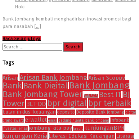
Hoki
Bank Jombang kembali menghadirkan inovasi promosi bagi
para nasabah
[…]
Baca Selanjutnya
Search
for:
Tags
Arisan Bank Jombang
Arisan
Arisan Scoppy
Bank Jombang
Bank
Bank Digital
Bank Jombang Tower
BJ
Best IT
BANSOS
Tower
bpr digital
bpr terbaik
BLT-DD
bulan inklusi keuangan
deposito
Deposito Bank Jombang
digital
e-wallet
infobank
brand award
emas
gedung 7 lantai bank jombang
kunjunganBPR
jombang kita pay
investasi emas
kredit
Kunjungan Kerja
Literasi Edukasi Keuangan
Literasi