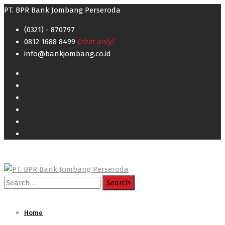
PT. BPR Bank Jombang Perseroda
(0321) - 870797
0812 1688 8499
(chat only)
info@bankjombang.co.id
Search
for:
Home