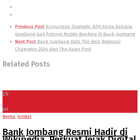
Post
Previous Post
Kunjungan Strategis: BPR Kerta Raharja
navigation
Gemilang Gali Potensi Mobile Banking di Bank Jombang
Next Post
Bank Jombang Raih The Best Regional
Champion 2024 dari The Asian Post
Related Posts
29
Jul
Berita
,
Artikel
Bank Jombang Resmi Hadir di
Wikipedia, Perkuat Jejak Digital