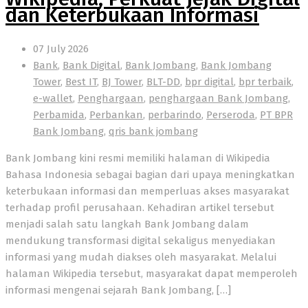
dan Keterbukaan Informasi
07 July 2026
Bank
,
Bank Digital
,
Bank Jombang
,
Bank Jombang
Tower
,
Best IT
,
BJ Tower
,
BLT-DD
,
bpr digital
,
bpr terbaik
,
e-wallet
,
Penghargaan
,
penghargaan Bank Jombang
,
Perbamida
,
Perbankan
,
perbarindo
,
Perseroda
,
PT BPR
Bank Jombang
,
qris bank jombang
Bank Jombang kini resmi memiliki halaman di Wikipedia
Bahasa Indonesia sebagai bagian dari upaya meningkatkan
keterbukaan informasi dan memperluas akses masyarakat
terhadap profil perusahaan. Kehadiran artikel tersebut
menjadi salah satu langkah Bank Jombang dalam
mendukung transformasi digital sekaligus menyediakan
informasi yang mudah diakses oleh masyarakat. Melalui
halaman Wikipedia tersebut, masyarakat dapat memperoleh
informasi mengenai sejarah Bank Jombang, […]