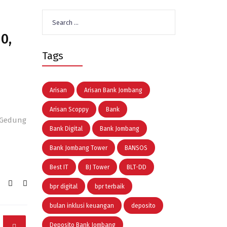
Search
for:
0,
Tags
Arisan
Arisan Bank Jombang
Arisan Scoppy
Bank
 Gedung
Bank Digital
Bank Jombang
Bank Jombang Tower
BANSOS
Best IT
BJ Tower
BLT-DD
bpr digital
bpr terbaik
bulan inklusi keuangan
deposito
Deposito Bank Jombang