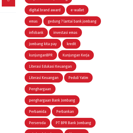
digital brand award
e-wallet
emas
gedung 7 lantai bank jombang
infobank
investasi emas
jombang kita pay
kredit
kunjunganBPR
Kunjungan Kerja
Literasi Edukasi Keuangan
Literasi Keuangan
Peduli Yatim
Penghargaan
penghargaan Bank Jombang
Perbamida
Perbankan
Perseroda
PT BPR Bank Jombang