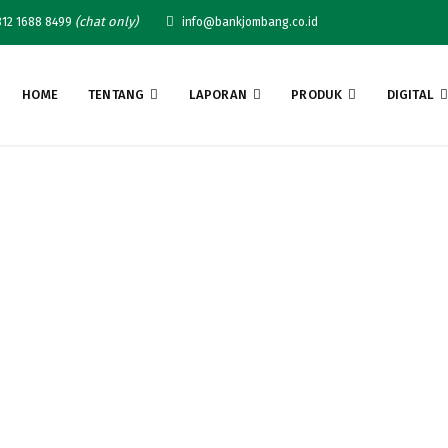
(chat only)
12 1688 8499
info@bankjombang.co.id
HOME
TENTANG
LAPORAN
PRODUK
DIGITAL
ng: Bangunan Gedung Pe
 Banguan 810 m2, Untuk