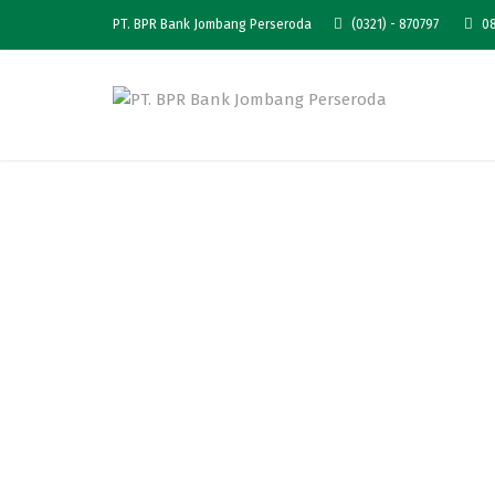
PT. BPR Bank Jombang Perseroda
(0321) - 870797
08
Pengumuman Lela
2010, Luas