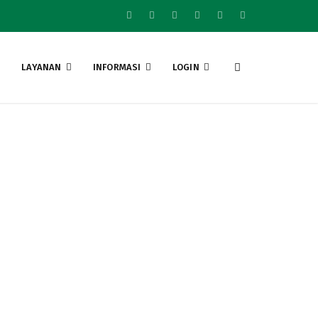
LAYANAN
INFORMASI
LOGIN
rkantoran, Tahun
 Di Bongkar