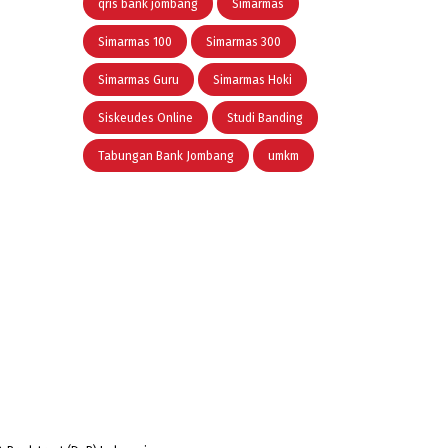
qris bank jombang
Simarmas
Simarmas 100
Simarmas 300
Simarmas Guru
Simarmas Hoki
Siskeudes Online
Studi Banding
Tabungan Bank Jombang
umkm