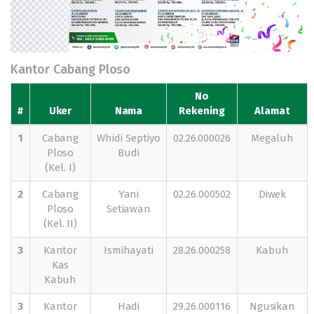
Kantor Cabang Ploso
No
#
Uker
Nama
Rekening
Alamat
1
Cabang
Whidi Septiyo
02.26.000026
Megaluh
Ploso
Budi
(Kel. I)
2
Cabang
Yani
02.26.000502
Diwek
Ploso
Setiawan
(Kel. II)
3
Kantor
Ismihayati
28.26.000258
Kabuh
Kas
Kabuh
3
Kantor
Hadi
29.26.000116
Ngusikan