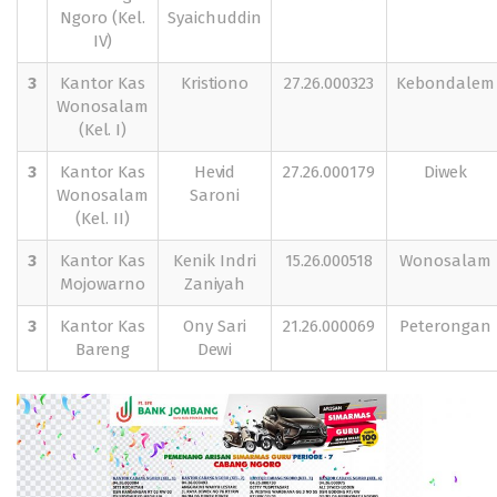
Ngoro (Kel.
Syaichuddin
IV)
3
Kantor Kas
Kristiono
27.26.000323
Kebondalem
Wonosalam
(Kel. I)
3
Kantor Kas
Hevid
27.26.000179
Diwek
Wonosalam
Saroni
(Kel. II)
3
Kantor Kas
Kenik Indri
15.26.000518
Wonosalam
Mojowarno
Zaniyah
3
Kantor Kas
Ony Sari
21.26.000069
Peterongan
Bareng
Dewi