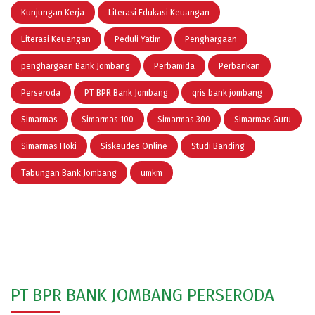
Kunjungan Kerja
Literasi Edukasi Keuangan
Literasi Keuangan
Peduli Yatim
Penghargaan
penghargaan Bank Jombang
Perbamida
Perbankan
Perseroda
PT BPR Bank Jombang
qris bank jombang
Simarmas
Simarmas 100
Simarmas 300
Simarmas Guru
Simarmas Hoki
Siskeudes Online
Studi Banding
Tabungan Bank Jombang
umkm
PT BPR BANK JOMBANG PERSERODA