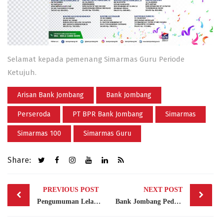
Selamat kepada pemenang Simarmas Guru Periode
Ketujuh.
Arisan Bank Jombang
Bank Jombang
Perseroda
PT BPR Bank Jombang
Simarmas
Simarmas 100
Simarmas Guru
Share:
Post
PREVIOUS POST
NEXT POST
navigation
Pengumuman Lelang: Bangunan Gedung Perkantoran, Tahun 2010, Luas Banguan 810 m2, Untuk Di Bongkar
Bank Jombang Peduli Yatim – Agustus 2020