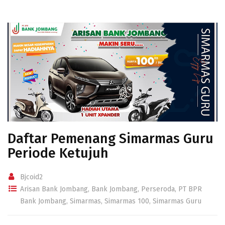
Daftar Pemenang Simarmas Guru
Periode Ketujuh
Bjcoid2
Arisan Bank Jombang
,
Bank Jombang
,
Perseroda
,
PT BPR
Bank Jombang
,
Simarmas
,
Simarmas 100
,
Simarmas Guru