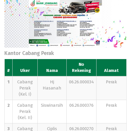
Kantor Cabang Perak
No
#
Uker
Nama
Rekening
Alamat
1
Cabang
Hj
06.26.000034
Perak
Perak
Hasanah
(Kel. I)
2
Cabang
Siswinarsih
06.26.000376
Perak
Perak
(Kel. II)
3
Cabang
Ciplis
06.26.000270
Perak