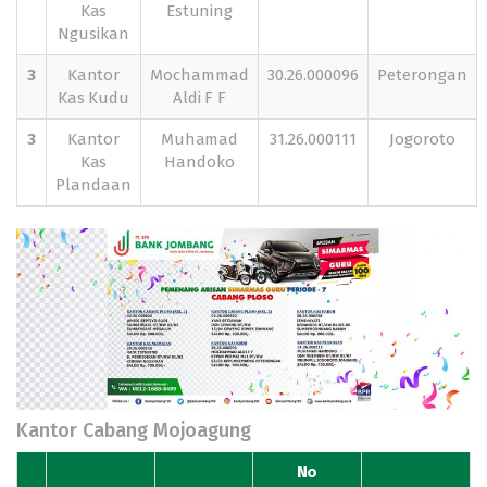
Kas
Estuning
Ngusikan
3
Kantor
Mochammad
30.26.000096
Peterongan
Kas Kudu
Aldi F F
3
Kantor
Muhamad
31.26.000111
Jogoroto
Kas
Handoko
Plandaan
Kantor Cabang Mojoagung
No