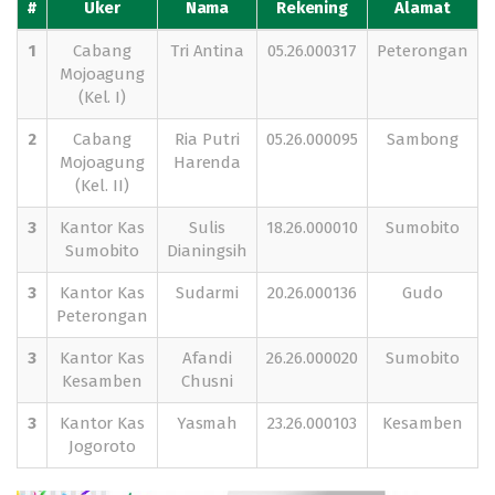
#
Uker
Nama
Rekening
Alamat
1
Cabang
Tri Antina
05.26.000317
Peterongan
Mojoagung
(Kel. I)
2
Cabang
Ria Putri
05.26.000095
Sambong
Mojoagung
Harenda
(Kel. II)
3
Kantor Kas
Sulis
18.26.000010
Sumobito
Sumobito
Dianingsih
3
Kantor Kas
Sudarmi
20.26.000136
Gudo
Peterongan
3
Kantor Kas
Afandi
26.26.000020
Sumobito
Kesamben
Chusni
3
Kantor Kas
Yasmah
23.26.000103
Kesamben
Jogoroto