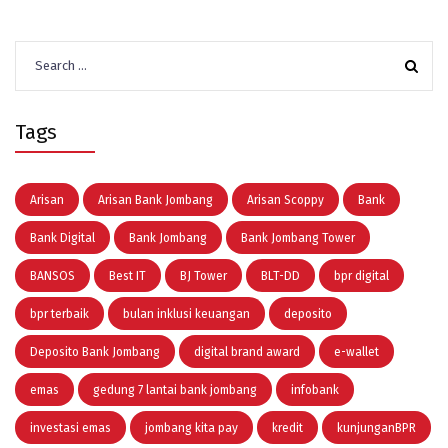
Search
for:
Tags
Arisan
Arisan Bank Jombang
Arisan Scoppy
Bank
Bank Digital
Bank Jombang
Bank Jombang Tower
BANSOS
Best IT
BJ Tower
BLT-DD
bpr digital
bpr terbaik
bulan inklusi keuangan
deposito
Deposito Bank Jombang
digital brand award
e-wallet
emas
gedung 7 lantai bank jombang
infobank
investasi emas
jombang kita pay
kredit
kunjunganBPR