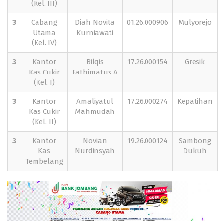
(Kel. III)
3
Cabang
Diah Novita
01.26.000906
Mulyorejo
Utama
Kurniawati
(Kel. IV)
3
Kantor
Bilqis
17.26.000154
Gresik
Kas Cukir
Fathimatus A
(Kel. I)
3
Kantor
Amaliyatul
17.26.000274
Kepatihan
Kas Cukir
Mahmudah
(Kel. II)
3
Kantor
Novian
19.26.000124
Sambong
Kas
Nurdinsyah
Dukuh
Tembelang