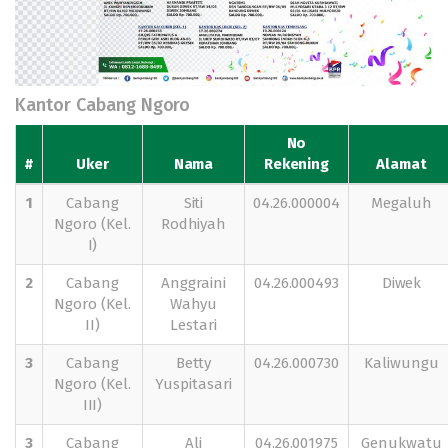
Kantor Cabang Ngoro
No
#
Uker
Nama
Rekening
Alamat
1
Cabang
Siti
04.26.000004
Megaluh
Ngoro (Kel.
Rodhiyah
I)
2
Cabang
Anggraini
04.26.000493
Diwek
Ngoro (Kel.
Wahyu
II)
Lestari
3
Cabang
Betty
04.26.000730
Kaliwungu
Ngoro (Kel.
Yuspitasari
III)
3
Cabang
Ali
04.26.001975
Genukwatu