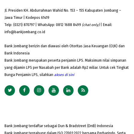
Jl. Presiden KH. Abdurrahman Wahid No. 153 – 155 Kabupaten Jombang –
Jawa Timur | Kodepos 61419
Telp: (0321) 870797 | WhatsApp: 0812 1688 8499
(chat only)
| Email:
info@bankjombang.co.id
Bank Jombang berizin dan diawasi oleh Otoritas Jasa Keuangan (OJK) dan
Bank Indonesia
Bank Jombang merupakan peserta penjamin LPS. Maksimum nilai simpanan
yang dijamin LPS per Nasabah per Bank adalah Rp2 miliar. Untuk cek Tingkat
Bunga Penjamin LPS, silahkan
akses
di sini
Bank Jombang terdaftar sebagai Dun & Bradstreet (DnB) Indonesia
Bank Jombang tergabung dalam ISO 27001:2022 bersama Perbarindo. Serta