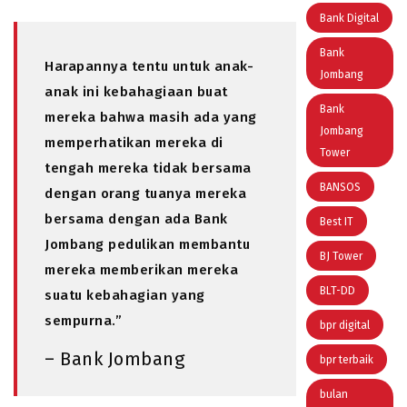
Bank Digital
Bank
Harapannya tentu untuk anak-
Jombang
anak ini kebahagiaan buat
Bank
mereka bahwa masih ada yang
Jombang
memperhatikan mereka di
Tower
tengah mereka tidak bersama
BANSOS
dengan orang tuanya mereka
bersama dengan ada Bank
Best IT
Jombang pedulikan membantu
BJ Tower
mereka memberikan mereka
BLT-DD
suatu kebahagian yang
sempurna.”
bpr digital
– Bank Jombang
bpr terbaik
bulan