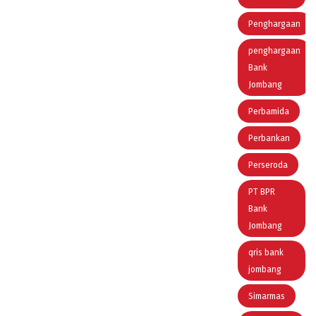
Penghargaan
penghargaan
Bank
Jombang
Perbamida
Perbankan
Perseroda
PT BPR
Bank
Jombang
qris bank
jombang
Simarmas