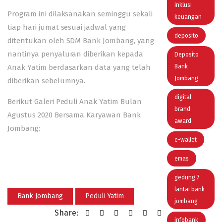
inklusi
Program ini dilaksanakan seminggu sekali
keuangan
tiap hari jumat sesuai jadwal yang
deposito
ditentukan oleh SDM Bank Jombang, yang
nantinya penyaluran diberikan kepada
Deposito
Anak Yatim berdasarkan data yang telah
Bank
Jombang
diberikan sebelumnya.
digital
Berikut Galeri Peduli Anak Yatim Bulan
brand
Agustus 2020 Bersama Karyawan Bank
award
Jombang:
e-wallet
emas
gedung 7
lantai bank
Bank Jombang
Peduli Yatim
jombang
Share:
infobank