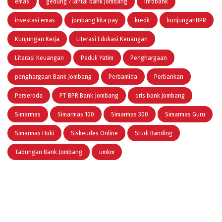
emas
gedung 7 lantai bank jombang
infobank
investasi emas
jombang kita pay
kredit
kunjunganBPR
Kunjungan Kerja
Literasi Edukasi Keuangan
Literasi Keuangan
Peduli Yatim
Penghargaan
penghargaan Bank Jombang
Perbamida
Perbankan
Perseroda
PT BPR Bank Jombang
qris bank jombang
Simarmas
Simarmas 100
Simarmas 300
Simarmas Guru
Simarmas Hoki
Siskeudes Online
Studi Banding
Tabungan Bank Jombang
umkm