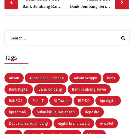
navigation
Bank Jombang Raih Penghargaan Indonesia Enterprise Risk Management Award III 2019
Bank Jombang Terima Kunjungan BPR Bintan
Search
for:
Tags
Arisan
Arisan Bank Jombang
Arisan Scoppy
Bank
Bank Digital
Bank Jombang
Bank Jombang Tower
BANSOS
Best IT
BJ Tower
BLT-DD
bpr digital
bpr terbaik
bulan inklusi keuangan
deposito
Deposito Bank Jombang
digital brand award
e-wallet