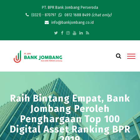
PT. BPR Bank Jombang Perseroda
(chat only)
(0321) - 870797
0812 1688 8499
info@bankjombang.co.id
Raih Bintang Empat, Bank
Jombang Peroleh
Penghargaan Top 100
Digital Asset Ranking BPR
2019