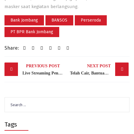
masker saat kegiatan berlangsung.
Bank Jombang
BANSOS
Perseroda
PT BPR Bank Jombang
Share:
Post
PREVIOUS POST
NEXT POST
navigation
Live Streaming Pengundian Simarmas Bank Jombang (Guru, 300 dan Scoopy) Melalui Instagram – @bankjombang100
Telah Cair, Bantuan Operasional Penyelenggaraan Pendidikan Anak Usia Dini Untuk Ratusan (BOP PAUD) di Jombang Tahap I
Search
for:
Tags