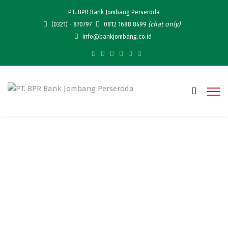
PT. BPR Bank Jombang Perseroda
(chat only)
(0321) - 870797
0812 1688 8499
info@bankjombang.co.id
Tersalurkan Dengan Baik,
Bank Jombang Menjadi
Salah Satu Bagian Dalam
Penyaluran BANSOS Se-
Kabupaten Jombang