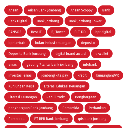
Arisan
Arisan Bank Jombang
Arisan Scoppy
Bank
Bank Digital
Bank Jombang
Bank Jombang Tower
BANSOS
Best IT
BJ Tower
BLT-DD
bpr digital
bpr terbaik
bulan inklusi keuangan
deposito
Deposito Bank Jombang
digital brand award
e-wallet
emas
gedung 7 lantai bank jombang
infobank
investasi emas
jombang kita pay
kredit
kunjunganBPR
Kunjungan Kerja
Literasi Edukasi Keuangan
Literasi Keuangan
Peduli Yatim
Penghargaan
penghargaan Bank Jombang
Perbamida
Perbankan
Perseroda
PT BPR Bank Jombang
qris bank jombang