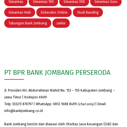
Simarmas
Simarmas 100
Simarmas 300
Simarmas Guru
Simarmas Hoki
Siskeudes Online
Studi Banding
Tabungan Bank Jombang
umkm
PT BPR BANK JOMBANG PERSERODA
Jl. Presiden KH. Abdurrahman Wahid No. 153 – 155 Kabupaten Jombang –
Jawa Timur | Kodepos 61419
Telp: (0321) 870797 | WhatsApp: 0812 1688 8499
(chat only)
| Email:
info@bankjombang.co.id
Bank Jombang berizin dan diawasi oleh Otoritas Jasa Keuangan (OJK) dan