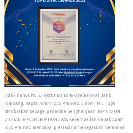
Tidak hanya itu, Direktur Bisnis & Operasional Bank
Jombang, Bapak Adam Joyo Pranoto, S.Kom., M.E., juga
dinobatkan sebagai penerima penghargaan TOP CIO ON
DIGITAL IMPLEMENTATION 2023. Keberhasilan Bapak Adam
Joyo Pranoto mencapai prestasi ini menegaskan perannya