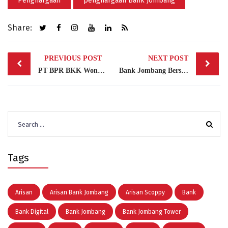
Penghargaan
penghargaan Bank Jombang
Share:
Post
PREVIOUS POST
NEXT POST
navigation
PT BPR BKK Wonosobo Study Banding ke Bank Jombang untuk Peningkatan Kinerja dan Inovasi
Bank Jombang Bersinar di LPS Awards 2023: Peran Aktif dalam Literasi Keuangan
Search
for:
Tags
Arisan
Arisan Bank Jombang
Arisan Scoppy
Bank
Bank Digital
Bank Jombang
Bank Jombang Tower