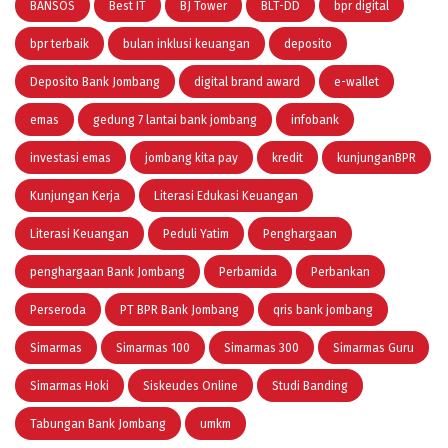
BANSOS
Best IT
BJ Tower
BLT-DD
bpr digital
bpr terbaik
bulan inklusi keuangan
deposito
Deposito Bank Jombang
digital brand award
e-wallet
emas
gedung 7 lantai bank jombang
infobank
investasi emas
jombang kita pay
kredit
kunjunganBPR
Kunjungan Kerja
Literasi Edukasi Keuangan
Literasi Keuangan
Peduli Yatim
Penghargaan
penghargaan Bank Jombang
Perbamida
Perbankan
Perseroda
PT BPR Bank Jombang
qris bank jombang
Simarmas
Simarmas 100
Simarmas 300
Simarmas Guru
Simarmas Hoki
Siskeudes Online
Studi Banding
Tabungan Bank Jombang
umkm