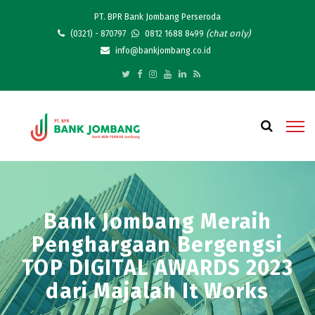
PT. BPR Bank Jombang Perseroda
(chat only)
(0321) - 870797
0812 1688 8499
info@bankjombang.co.id
Bank Jombang Meraih
Penghargaan Bergengsi
TOP DIGITAL AWARDS 2023
dari Majalah It Works