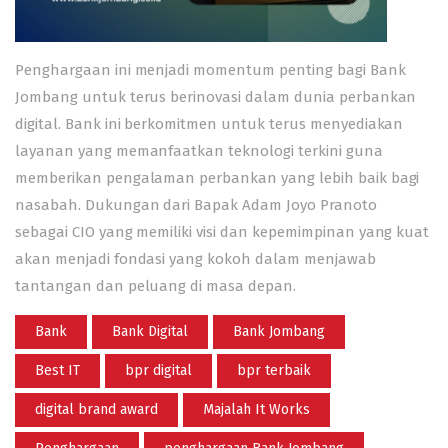
Penghargaan ini menjadi momentum penting bagi Bank
Jombang untuk terus berinovasi dalam dunia perbankan
digital. Bank ini berkomitmen untuk terus menyediakan
layanan yang memanfaatkan teknologi terkini guna
memberikan pengalaman perbankan yang lebih baik bagi
nasabah. Dukungan dari Bapak Adam Joyo Pranoto
sebagai CIO yang memiliki visi dan kepemimpinan yang kuat
akan menjadi fondasi yang kokoh dalam menjawab
tantangan dan peluang di masa depan.
Bank
Bank Digital
Bank Jombang
Best IT
bpr digital
bpr terbaik
digital brand award
Majalah It Works