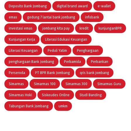
Deposito Bank Jombang
digital brand award
e-wallet
emas
gedung 7 lantai bank jombang
infobank
investasi emas
jombang kita pay
kredit
kunjunganBPR
Kunjungan Kerja
Literasi Edukasi Keuangan
Literasi Keuangan
Peduli Yatim
Penghargaan
penghargaan Bank Jombang
Perbamida
Perbankan
Perseroda
PT BPR Bank Jombang
qris bank jombang
Simarmas
Simarmas 100
Simarmas 300
Simarmas Guru
Simarmas Hoki
Siskeudes Online
Studi Banding
Tabungan Bank Jombang
umkm