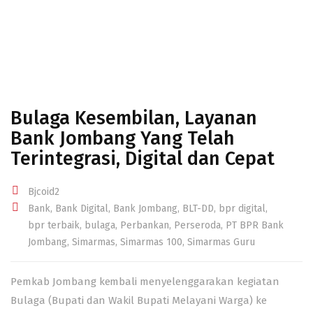
Bulaga Kesembilan, Layanan
Bank Jombang Yang Telah
Terintegrasi, Digital dan Cepat
Bjcoid2
Bank
,
Bank Digital
,
Bank Jombang
,
BLT-DD
,
bpr digital
,
bpr terbaik
,
bulaga
,
Perbankan
,
Perseroda
,
PT BPR Bank
Jombang
,
Simarmas
,
Simarmas 100
,
Simarmas Guru
Pemkab Jombang kembali menyelenggarakan kegiatan
Bulaga
(Bupati dan Wakil Bupati Melayani Warga) ke