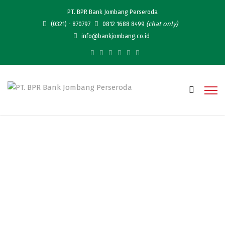
PT. BPR Bank Jombang Perseroda
(chat only)
(0321) - 870797
0812 1688 8499
info@bankjombang.co.id
Bulaga Kesembilan,
Layanan Bank Jombang
Yang Telah Terintegrasi,
Digital dan Cepat