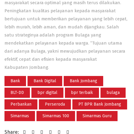
masyarakat secara optimal yang masih terus dilakukan.
Peningkatan kualitas pelayanan kepada masyarakat
bertujuan untuk memberikan pelayanan yang lebih cepat,
lebih murah, lebih aman, dan mudah dijangkau. Salah
satu strateginya adalah program Bulaga yang
mendekatkan pelayanan kepada warga. ”Tujuan utama
dari adanya Bulaga, yakni mewujudkan pelayanan secara
efektif, cepat dan efisien kepada masyarakat
Kabupaten Jombang.
Bank
Bank Digital
Bank Jombang
BLT-DD
bpr digital
bpr terbaik
bulaga
Perbankan
Perseroda
PT BPR Bank Jombang
Simarmas
Simarmas 100
Simarmas Guru
Share: