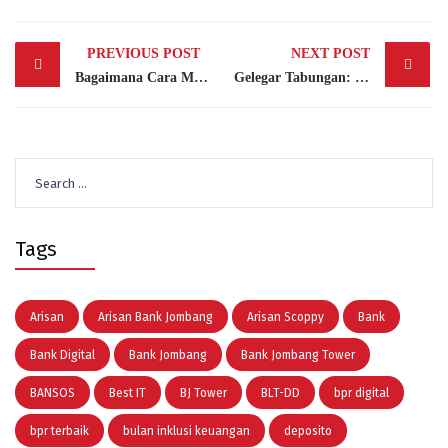
Post
PREVIOUS POST
NEXT POST
navigation
Bagaimana Cara Mengecek Apakah Suatu Fintech Lending dan Pinjol itu Legal atau Ilegal? serta Bahayanya
Gelegar Tabungan: Kemeriahan di Bank Jombang Tower, Ibu Noer Widjayanti Raih Mobil Calya!
Search
for:
Tags
Arisan
Arisan Bank Jombang
Arisan Scoppy
Bank
Bank Digital
Bank Jombang
Bank Jombang Tower
BANSOS
Best IT
BJ Tower
BLT-DD
bpr digital
bpr terbaik
bulan inklusi keuangan
deposito