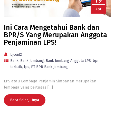
Apr
Ini Cara Mengetahui Bank dan
BPR/S Yang Merupakan Anggota
Penjaminan LPS!
bjcoid2
Bank
,
Bank Jombang
,
Bank Jombang Anggota LPS
,
bpr
terbaik
,
lps
,
PT BPR Bank Jombang
LPS atau Lembaga Penjamin Simpanan merupakan
lembaga yang bertugas
[…]
Baca Selanjutnya