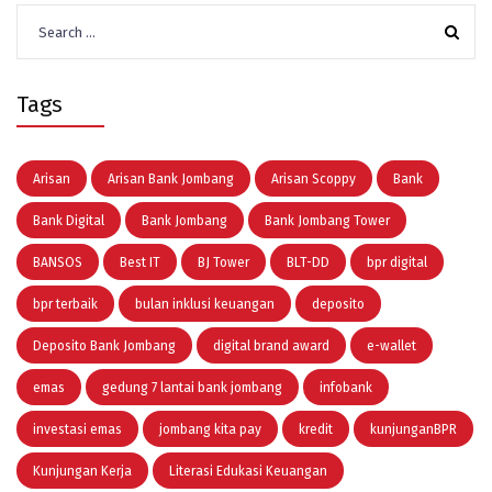
Search
for:
Tags
Arisan
Arisan Bank Jombang
Arisan Scoppy
Bank
Bank Digital
Bank Jombang
Bank Jombang Tower
BANSOS
Best IT
BJ Tower
BLT-DD
bpr digital
bpr terbaik
bulan inklusi keuangan
deposito
Deposito Bank Jombang
digital brand award
e-wallet
emas
gedung 7 lantai bank jombang
infobank
investasi emas
jombang kita pay
kredit
kunjunganBPR
Kunjungan Kerja
Literasi Edukasi Keuangan