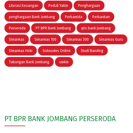
Literasi Keuangan
Peduli Yatim
Penghargaan
penghargaan Bank Jombang
Perbamida
Perbankan
Perseroda
PT BPR Bank Jombang
qris bank jombang
Simarmas
Simarmas 100
Simarmas 300
Simarmas Guru
Simarmas Hoki
Siskeudes Online
Studi Banding
Tabungan Bank Jombang
umkm
PT BPR BANK JOMBANG PERSERODA