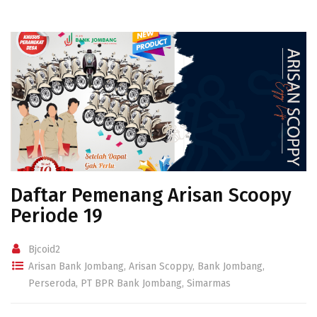
Daftar Pemenang Arisan Scoopy
Periode 19
Bjcoid2
Arisan Bank Jombang
,
Arisan Scoppy
,
Bank Jombang
,
Perseroda
,
PT BPR Bank Jombang
,
Simarmas