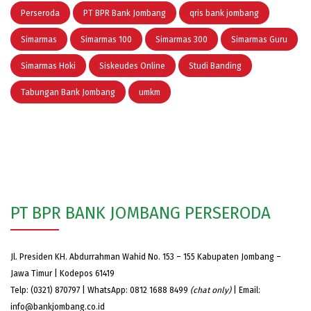
Perseroda
PT BPR Bank Jombang
qris bank jombang
Simarmas
Simarmas 100
Simarmas 300
Simarmas Guru
Simarmas Hoki
Siskeudes Online
Studi Banding
Tabungan Bank Jombang
umkm
PT BPR BANK JOMBANG PERSERODA
Jl. Presiden KH. Abdurrahman Wahid No. 153 – 155 Kabupaten Jombang –
Jawa Timur | Kodepos 61419
Telp: (0321) 870797 | WhatsApp: 0812 1688 8499
(chat only)
| Email:
info@bankjombang.co.id