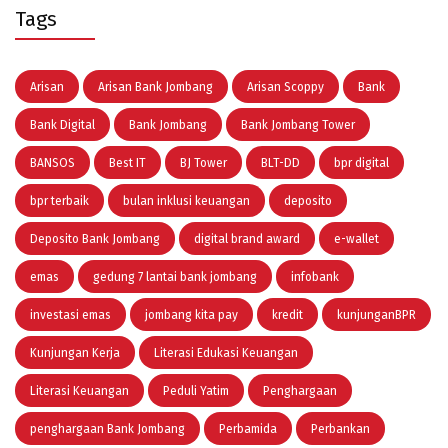
Tags
Arisan
Arisan Bank Jombang
Arisan Scoppy
Bank
Bank Digital
Bank Jombang
Bank Jombang Tower
BANSOS
Best IT
BJ Tower
BLT-DD
bpr digital
bpr terbaik
bulan inklusi keuangan
deposito
Deposito Bank Jombang
digital brand award
e-wallet
emas
gedung 7 lantai bank jombang
infobank
investasi emas
jombang kita pay
kredit
kunjunganBPR
Kunjungan Kerja
Literasi Edukasi Keuangan
Literasi Keuangan
Peduli Yatim
Penghargaan
penghargaan Bank Jombang
Perbamida
Perbankan