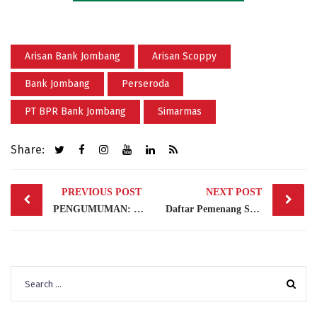
Arisan Bank Jombang
Arisan Scoppy
Bank Jombang
Perseroda
PT BPR Bank Jombang
Simarmas
Share:
Post
PREVIOUS POST
NEXT POST
navigation
PENGUMUMAN: Pembangunan Gedung Kantor PT. BPR Bank Jombang Perseroda (Peserta e-Tender)
Daftar Pemenang Simarmas Guru Periode Ke Tigabelas
Search
for: