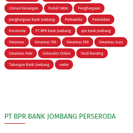
Literasi Keuangan
Peduli Yatim
Penghargaan
penghargaan Bank Jombang
Perbamida
Perbankan
Perseroda
PT BPR Bank Jombang
qris bank jombang
Simarmas
Simarmas 100
Simarmas 300
Simarmas Guru
Simarmas Hoki
Siskeudes Online
Studi Banding
Tabungan Bank Jombang
umkm
PT BPR BANK JOMBANG PERSERODA