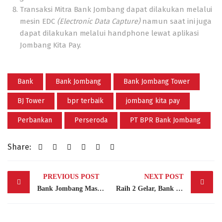
Transaksi Mitra Bank Jombang dapat dilakukan melalui
mesin EDC
(Electronic Data Capture)
namun saat ini juga
dapat dilakukan melalui handphone lewat aplikasi
Jombang Kita Pay.
Bank
Bank Jombang
Bank Jombang Tower
BJ Tower
bpr terbaik
jombang kita pay
Perbankan
Perseroda
PT BPR Bank Jombang
Share:
Post
PREVIOUS POST
NEXT POST
navigation
Bank Jombang Masuk Jajaran Top Three Digital Brand Of The Year 2023 Dalam Majalah INFOBANK
Raih 2 Gelar, Bank Jombang Sabet Penghargaan BPR Bintang 4 Dan TOP CEO BUMD 2023