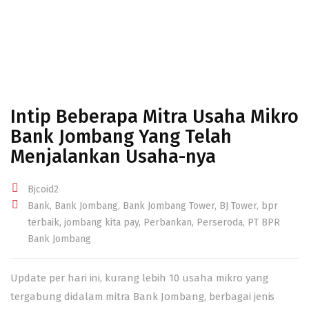
Intip Beberapa Mitra Usaha Mikro
Bank Jombang Yang Telah
Menjalankan Usaha-nya
Bjcoid2
Bank
,
Bank Jombang
,
Bank Jombang Tower
,
BJ Tower
,
bpr
terbaik
,
jombang kita pay
,
Perbankan
,
Perseroda
,
PT BPR
Bank Jombang
Update per hari ini, kurang lebih 10 usaha mikro yang
tergabung didalam mitra Bank Jombang, berbagai jenis