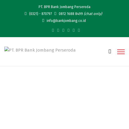
PT. BPR Bank Jombang Perseroda
(chat only)
(0321) - 870797
0812 1688 8499
info@bankjombang.co.id
Intip Beberapa Mitra Usaha
Mikro Bank Jombang Yang
Telah Menjalankan Usaha-
nya