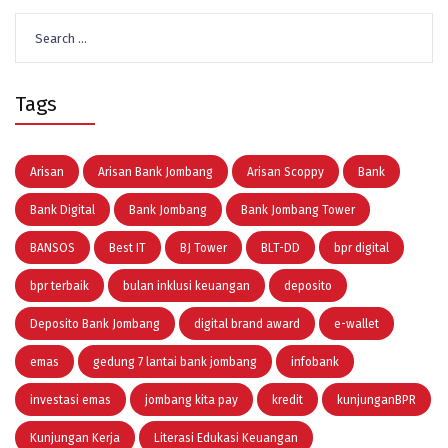
Search
for:
Tags
Arisan
Arisan Bank Jombang
Arisan Scoppy
Bank
Bank Digital
Bank Jombang
Bank Jombang Tower
BANSOS
Best IT
BJ Tower
BLT-DD
bpr digital
bpr terbaik
bulan inklusi keuangan
deposito
Deposito Bank Jombang
digital brand award
e-wallet
emas
gedung 7 lantai bank jombang
infobank
investasi emas
jombang kita pay
kredit
kunjunganBPR
Kunjungan Kerja
Literasi Edukasi Keuangan