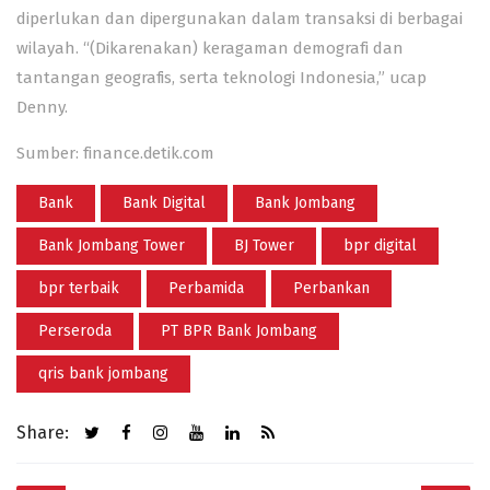
diperlukan dan dipergunakan dalam transaksi di berbagai
wilayah. “(Dikarenakan) keragaman demografi dan
tantangan geografis, serta teknologi Indonesia,” ucap
Denny.
Sumber: finance.detik.com
Bank
Bank Digital
Bank Jombang
Bank Jombang Tower
BJ Tower
bpr digital
bpr terbaik
Perbamida
Perbankan
Perseroda
PT BPR Bank Jombang
qris bank jombang
Share:
Post