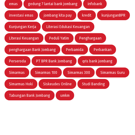
emas
gedung 7 lantai bank jombang
infobank
investasi emas
jombang kita pay
kredit
kunjunganBPR
Kunjungan Kerja
Literasi Edukasi Keuangan
Literasi Keuangan
Peduli Yatim
Penghargaan
penghargaan Bank Jombang
Perbamida
Perbankan
Perseroda
PT BPR Bank Jombang
qris bank jombang
Simarmas
Simarmas 100
Simarmas 300
Simarmas Guru
Simarmas Hoki
Siskeudes Online
Studi Banding
Tabungan Bank Jombang
umkm