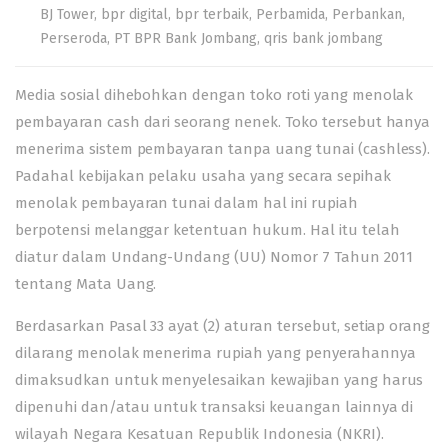
BJ Tower
,
bpr digital
,
bpr terbaik
,
Perbamida
,
Perbankan
,
Perseroda
,
PT BPR Bank Jombang
,
qris bank jombang
Media sosial dihebohkan dengan toko roti yang menolak
pembayaran cash dari seorang nenek. Toko tersebut hanya
menerima sistem pembayaran tanpa uang tunai (cashless).
Padahal kebijakan pelaku usaha yang secara sepihak
menolak pembayaran tunai dalam hal ini rupiah
berpotensi melanggar ketentuan hukum. Hal itu telah
diatur dalam Undang-Undang (UU) Nomor 7 Tahun 2011
tentang Mata Uang.
Berdasarkan Pasal 33 ayat (2) aturan tersebut, setiap orang
dilarang menolak menerima rupiah yang penyerahannya
dimaksudkan untuk menyelesaikan kewajiban yang harus
dipenuhi dan/atau untuk transaksi keuangan lainnya di
wilayah Negara Kesatuan Republik Indonesia (NKRI).