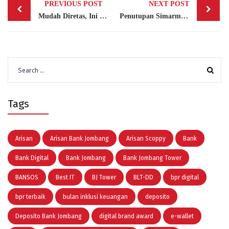
PREVIOUS POST
NEXT POST
navigation
Mudah Diretas, Ini Dia Kata Sandi Atau Password Paling Umum Digunakan Gen-Z
Penutupan Simarmas Umroh & Simarmas HOKI Utama ke-10 Bank Jombang Berlangsung Meriah
Search
for:
Tags
Arisan
Arisan Bank Jombang
Arisan Scoppy
Bank
Bank Digital
Bank Jombang
Bank Jombang Tower
BANSOS
Best IT
BJ Tower
BLT-DD
bpr digital
bpr terbaik
bulan inklusi keuangan
deposito
Deposito Bank Jombang
digital brand award
e-wallet