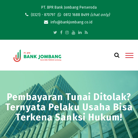
PT. BPR Bank Jombang Perseroda
(chat only)
(0321) - 870797
0812 1688 8499
info@bankjombang.co.id
Pembayaran Tunai Ditolak?
Ternyata Pelaku Usaha Bisa
Terkena Sanksi Hukum!