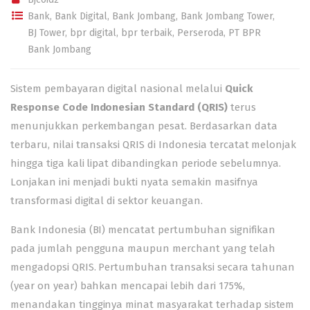
Bank
,
Bank Digital
,
Bank Jombang
,
Bank Jombang Tower
,
BJ Tower
,
bpr digital
,
bpr terbaik
,
Perseroda
,
PT BPR
Bank Jombang
Sistem pembayaran digital nasional melalui
Quick
Response Code Indonesian
Standard (QRIS)
terus
menunjukkan perkembangan pesat. Berdasarkan data
terbaru, nilai transaksi QRIS di Indonesia tercatat melonjak
hingga tiga kali lipat dibandingkan periode sebelumnya.
Lonjakan ini menjadi bukti nyata semakin masifnya
transformasi digital di sektor keuangan.
Bank Indonesia (BI) mencatat pertumbuhan signifikan
pada jumlah pengguna maupun merchant yang telah
mengadopsi QRIS. Pertumbuhan transaksi secara tahunan
(year on year) bahkan mencapai lebih dari 175%,
menandakan tingginya minat masyarakat terhadap sistem