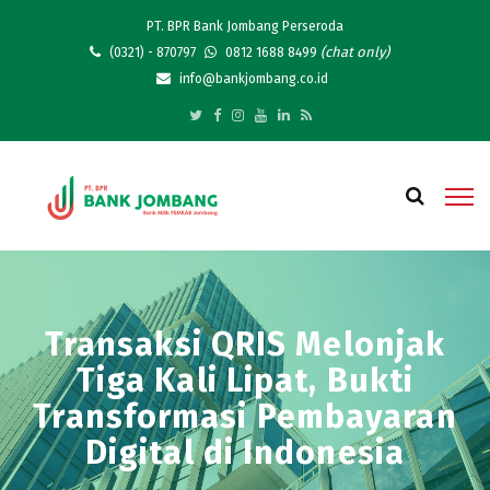
PT. BPR Bank Jombang Perseroda
(chat only)
(0321) - 870797
0812 1688 8499
info@bankjombang.co.id
Transaksi QRIS Melonjak
Tiga Kali Lipat, Bukti
Transformasi Pembayaran
Digital di Indonesia