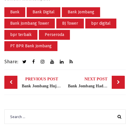
Bank
Bank Digital
Bank Jombang
Bank Jombang Tower
BJ Tower
bpr digital
bpr terbaik
Perseroda
PT BPR Bank Jombang
Share:
Post
PREVIOUS POST
NEXT POST
navigation
Bank Jombang Hujani Nasabah dengan Promo Spesial di Bulan November 2025
Bank Jombang Hadirkan KPR Gampang dengan Plafond Hingga Rp1 Miliar
Search
for: