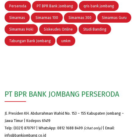
Perseroda
PT BPR Bank Jombang
qris bank jombang
Simarmas
Simarmas 100
Simarmas 300
Simarmas Guru
Simarmas Hoki
Siskeudes Online
Studi Banding
Tabungan Bank Jombang
umkm
PT BPR BANK JOMBANG PERSERODA
Jl. Presiden KH. Abdurrahman Wahid No. 153 – 155 Kabupaten Jombang –
Jawa Timur | Kodepos 61419
Telp: (0321) 870797 | WhatsApp: 0812 1688 8499
(chat only)
| Email:
info@bankjombang.co.id