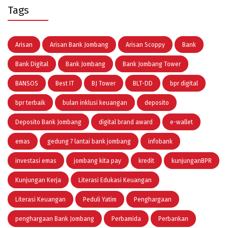
Tags
Arisan
Arisan Bank Jombang
Arisan Scoppy
Bank
Bank Digital
Bank Jombang
Bank Jombang Tower
BANSOS
Best IT
BJ Tower
BLT-DD
bpr digital
bpr terbaik
bulan inklusi keuangan
deposito
Deposito Bank Jombang
digital brand award
e-wallet
emas
gedung 7 lantai bank jombang
infobank
investasi emas
jombang kita pay
kredit
kunjunganBPR
Kunjungan Kerja
Literasi Edukasi Keuangan
Literasi Keuangan
Peduli Yatim
Penghargaan
penghargaan Bank Jombang
Perbamida
Perbankan