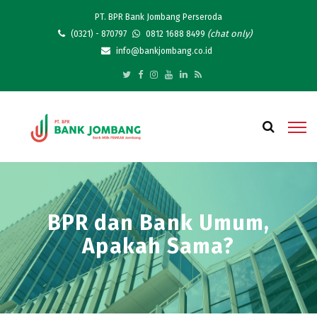
PT. BPR Bank Jombang Perseroda
(chat only)
(0321) - 870797
0812 1688 8499
info@bankjombang.co.id
BPR dan Bank Umum,
Apakah Sama?