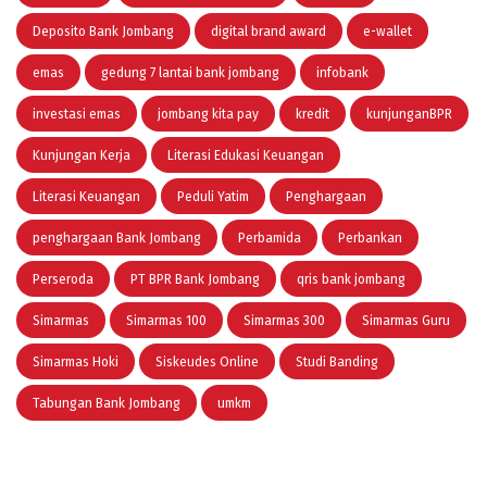
Deposito Bank Jombang
digital brand award
e-wallet
emas
gedung 7 lantai bank jombang
infobank
investasi emas
jombang kita pay
kredit
kunjunganBPR
Kunjungan Kerja
Literasi Edukasi Keuangan
Literasi Keuangan
Peduli Yatim
Penghargaan
penghargaan Bank Jombang
Perbamida
Perbankan
Perseroda
PT BPR Bank Jombang
qris bank jombang
Simarmas
Simarmas 100
Simarmas 300
Simarmas Guru
Simarmas Hoki
Siskeudes Online
Studi Banding
Tabungan Bank Jombang
umkm