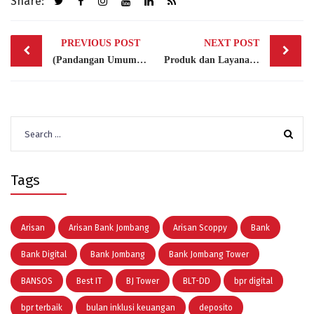
Share:
Post
PREVIOUS POST
NEXT POST
navigation
(Pandangan Umum Mengenai) Apa Itu Bank BPR?
Produk dan Layanan Yang Diberikan Oleh BPR
Search
for:
Tags
Arisan
Arisan Bank Jombang
Arisan Scoppy
Bank
Bank Digital
Bank Jombang
Bank Jombang Tower
BANSOS
Best IT
BJ Tower
BLT-DD
bpr digital
bpr terbaik
bulan inklusi keuangan
deposito