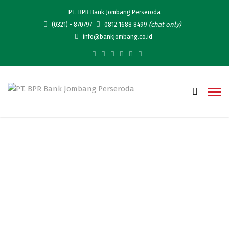
PT. BPR Bank Jombang Perseroda
(chat only)
(0321) - 870797
0812 1688 8499
info@bankjombang.co.id
Prabowo Resmi Hapus
Utang Macet UMKM, Petani
Hingga Nelayan, Apakah
Bank Jombang Termasuk?