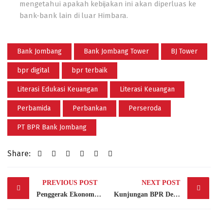
mengetahui apakah kebijakan ini akan diperluas ke
bank-bank lain di luar Himbara.
Bank Jombang
Bank Jombang Tower
BJ Tower
bpr digital
bpr terbaik
Literasi Edukasi Keuangan
Literasi Keuangan
Perbamida
Perbankan
Perseroda
PT BPR Bank Jombang
Share:
Post
PREVIOUS POST
NEXT POST
navigation
Penggerak Ekonomi Kerakyatan, Perbarindo Dorong BPR/S Jadi Pilar Pengembangan UMKM Nasional
Kunjungan BPR Delta Artha ke Bank Jombang untuk Persiapan Implementasi Siskeudes