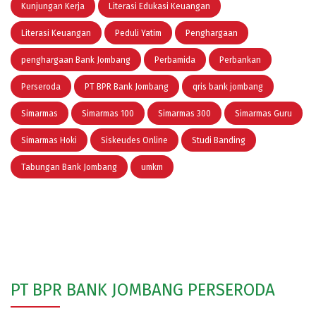
Kunjungan Kerja
Literasi Edukasi Keuangan
Literasi Keuangan
Peduli Yatim
Penghargaan
penghargaan Bank Jombang
Perbamida
Perbankan
Perseroda
PT BPR Bank Jombang
qris bank jombang
Simarmas
Simarmas 100
Simarmas 300
Simarmas Guru
Simarmas Hoki
Siskeudes Online
Studi Banding
Tabungan Bank Jombang
umkm
PT BPR BANK JOMBANG PERSERODA