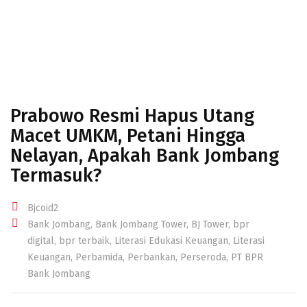
Prabowo Resmi Hapus Utang
Macet UMKM, Petani Hingga
Nelayan, Apakah Bank Jombang
Termasuk?
Bjcoid2
Bank Jombang
,
Bank Jombang Tower
,
BJ Tower
,
bpr
digital
,
bpr terbaik
,
Literasi Edukasi Keuangan
,
Literasi
Keuangan
,
Perbamida
,
Perbankan
,
Perseroda
,
PT BPR
Bank Jombang