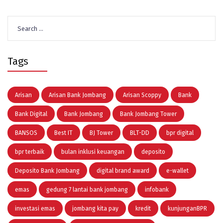
Search
for:
Tags
Arisan
Arisan Bank Jombang
Arisan Scoppy
Bank
Bank Digital
Bank Jombang
Bank Jombang Tower
BANSOS
Best IT
BJ Tower
BLT-DD
bpr digital
bpr terbaik
bulan inklusi keuangan
deposito
Deposito Bank Jombang
digital brand award
e-wallet
emas
gedung 7 lantai bank jombang
infobank
investasi emas
jombang kita pay
kredit
kunjunganBPR